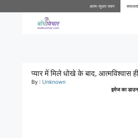
Skip
आत्म-सुधार वचन
सफलत
to
content
प्यार में मिले धोखे के बाद, आत्मविश्वास
By :
Unknown
इमेज का डाउनल