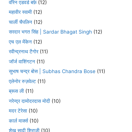
वॉरेन एडवर्ड बफ़े
(12)
महावीर स्वामी
(12)
चार्ली चैपलिन
(12)
सरदार भगत सिंह | Sardar Bhagat Singh
(12)
एच एल मेंकेन
(12)
रवीन्द्रनाथ टैगोर
(11)
जॉर्ज वाशिंगटन
(11)
सुभाष चन्द्र बोस | Subhas Chandra Bose
(11)
एलेनोर रुज़वेल्ट
(11)
ब्रूस ली
(11)
नरेन्द्र दामोदरदास मोदी
(10)
मदर टेरेसा
(10)
कार्ल मार्क्स
(10)
शेख सादी शिराज़ी
(10)