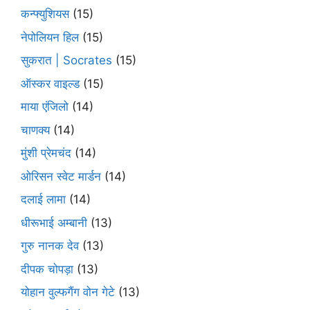
कन्फ्युशियस
(15)
नेपोलियन हिल
(15)
सुकरात | Socrates
(15)
ऑस्कर वाइल्ड
(15)
माया एंजिलो
(14)
चाणक्य
(14)
मुंशी प्रेमचंद
(14)
ओरिसन स्‍वेट मार्डन
(14)
दलाई लामा
(14)
धीरूभाई अम्बानी
(13)
गुरु नानक देव
(13)
दीपक चोपड़ा
(13)
योहान वुल्फगैंग वोन गेटे
(13)