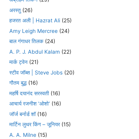
अरस्तु
(26)
हजरत अली | Hazrat Ali
(25)
Amy Leigh Mercree
(24)
बाल गंगाधर तिलक
(24)
A. P. J. Abdul Kalam
(22)
मार्क ट्वेन
(21)
स्टीव जॉब्स | Steve Jobs
(20)
गौतम बुद्ध
(16)
महर्षि दयानंद सरस्वती
(16)
आचार्य रजनीश 'ओशो'
(16)
जॉर्ज बर्नार्ड शॉ
(16)
मार्टिन लुथर किंग – जूनियर
(15)
A. A. Milne
(15)