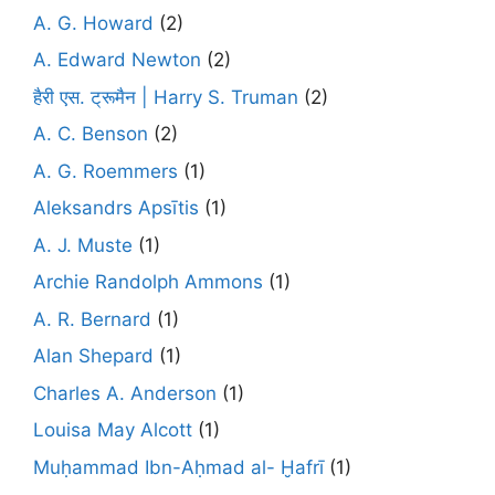
A. G. Howard
(2)
A. Edward Newton
(2)
हैरी एस. ट्रूमैन | Harry S. Truman
(2)
A. C. Benson
(2)
A. G. Roemmers
(1)
Aleksandrs Apsītis
(1)
A. J. Muste
(1)
Archie Randolph Ammons
(1)
A. R. Bernard
(1)
Alan Shepard
(1)
Charles A. Anderson
(1)
Louisa May Alcott
(1)
Muḥammad Ibn-Aḥmad al- Ḫafrī
(1)