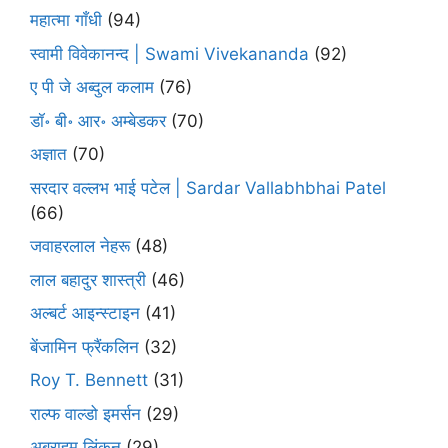
महात्मा गाँधी
(94)
स्वामी विवेकानन्द | Swami Vivekananda
(92)
ए पी जे अब्दुल कलाम
(76)
डॉ॰ बी॰ आर॰ अम्बेडकर
(70)
अज्ञात
(70)
सरदार वल्लभ भाई पटेल | Sardar Vallabhbhai Patel
(66)
जवाहरलाल नेहरू
(48)
लाल बहादुर शास्त्री
(46)
अल्बर्ट आइन्स्टाइन
(41)
बेंजामिन फ्रैंकलिन
(32)
Roy T. Bennett
(31)
राल्फ वाल्डो इमर्सन
(29)
अब्राहम लिंकन
(29)