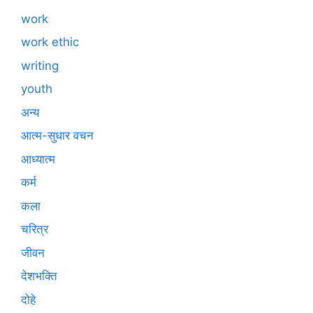
work
work ethic
writing
youth
अन्य
आत्म-सुधार वचन
आध्यात्म
कर्म
कला
चरित्र
जीवन
देशभक्ति
दोहे