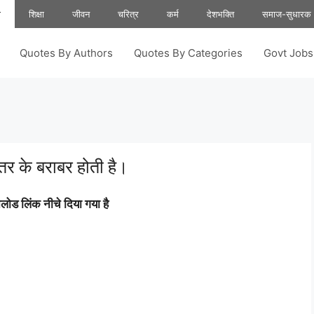
ा
शिक्षा
जीवन
चरित्र
कर्म
देशभक्ति
समाज-सुधारक
Quotes By Authors
Quotes By Categories
Govt Job
र के बराबर होती है।
ोड लिंक नीचे दिया गया है