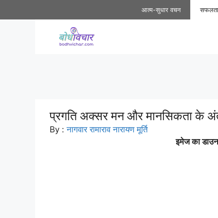
Skip
आत्म-सुधार वचन
सफलत
to
content
प्रगति अक्सर मन और मानसिकता के अंत
By :
नागवार रामाराव नारायण मूर्ति
इमेज का डाउनल