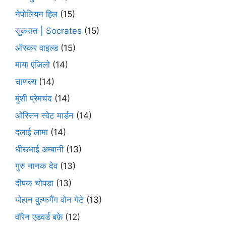
नेपोलियन हिल
(15)
सुकरात | Socrates
(15)
ऑस्कर वाइल्ड
(15)
माया एंजिलो
(14)
चाणक्य
(14)
मुंशी प्रेमचंद
(14)
ओरिसन स्‍वेट मार्डन
(14)
दलाई लामा
(14)
धीरूभाई अम्बानी
(13)
गुरु नानक देव
(13)
दीपक चोपड़ा
(13)
योहान वुल्फगैंग वोन गेटे
(13)
वॉरेन एडवर्ड बफ़े
(12)