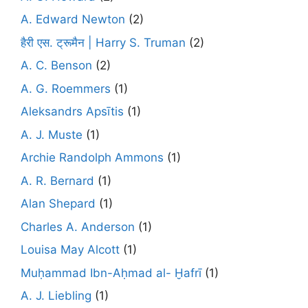
A. Edward Newton
(2)
हैरी एस. ट्रूमैन | Harry S. Truman
(2)
A. C. Benson
(2)
A. G. Roemmers
(1)
Aleksandrs Apsītis
(1)
A. J. Muste
(1)
Archie Randolph Ammons
(1)
A. R. Bernard
(1)
Alan Shepard
(1)
Charles A. Anderson
(1)
Louisa May Alcott
(1)
Muḥammad Ibn-Aḥmad al- Ḫafrī
(1)
A. J. Liebling
(1)