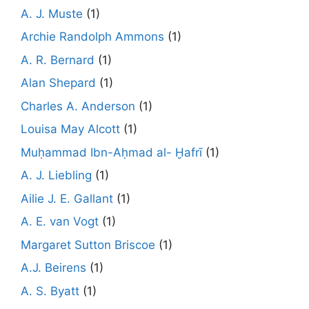
A. J. Muste
(1)
Archie Randolph Ammons
(1)
A. R. Bernard
(1)
Alan Shepard
(1)
Charles A. Anderson
(1)
Louisa May Alcott
(1)
Muḥammad Ibn-Aḥmad al- Ḫafrī
(1)
A. J. Liebling
(1)
Ailie J. E. Gallant
(1)
A. E. van Vogt
(1)
Margaret Sutton Briscoe
(1)
A.J. Beirens
(1)
A. S. Byatt
(1)