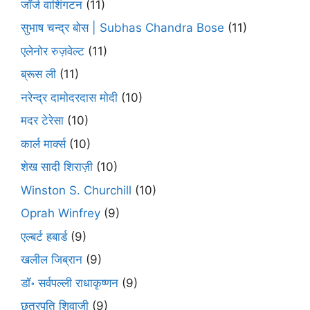
जॉर्ज वाशिंगटन
(11)
सुभाष चन्द्र बोस | Subhas Chandra Bose
(11)
एलेनोर रुज़वेल्ट
(11)
ब्रूस ली
(11)
नरेन्द्र दामोदरदास मोदी
(10)
मदर टेरेसा
(10)
कार्ल मार्क्स
(10)
शेख सादी शिराज़ी
(10)
Winston S. Churchill
(10)
Oprah Winfrey
(9)
एल्बर्ट हबार्ड
(9)
खलील जिब्रान
(9)
डॉ॰ सर्वपल्ली राधाकृष्णन
(9)
छत्रपति शिवाजी
(9)