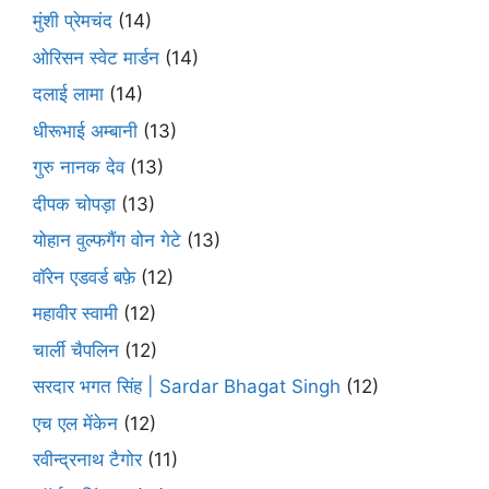
मुंशी प्रेमचंद
(14)
ओरिसन स्‍वेट मार्डन
(14)
दलाई लामा
(14)
धीरूभाई अम्बानी
(13)
गुरु नानक देव
(13)
दीपक चोपड़ा
(13)
योहान वुल्फगैंग वोन गेटे
(13)
वॉरेन एडवर्ड बफ़े
(12)
महावीर स्वामी
(12)
चार्ली चैपलिन
(12)
सरदार भगत सिंह | Sardar Bhagat Singh
(12)
एच एल मेंकेन
(12)
रवीन्द्रनाथ टैगोर
(11)