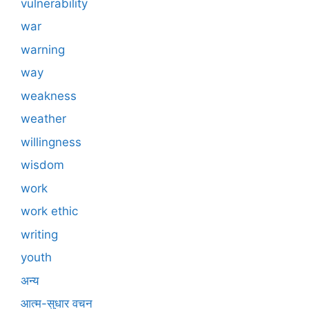
vulnerability
war
warning
way
weakness
weather
willingness
wisdom
work
work ethic
writing
youth
अन्य
आत्म-सुधार वचन