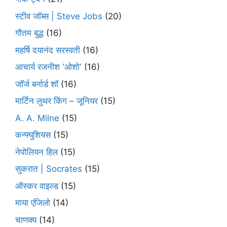
स्टीव जॉब्स | Steve Jobs
(20)
गौतम बुद्ध
(16)
महर्षि दयानंद सरस्वती
(16)
आचार्य रजनीश 'ओशो'
(16)
जॉर्ज बर्नार्ड शॉ
(16)
मार्टिन लुथर किंग – जूनियर
(15)
A. A. Milne
(15)
कन्फ्युशियस
(15)
नेपोलियन हिल
(15)
सुकरात | Socrates
(15)
ऑस्कर वाइल्ड
(15)
माया एंजिलो
(14)
चाणक्य
(14)