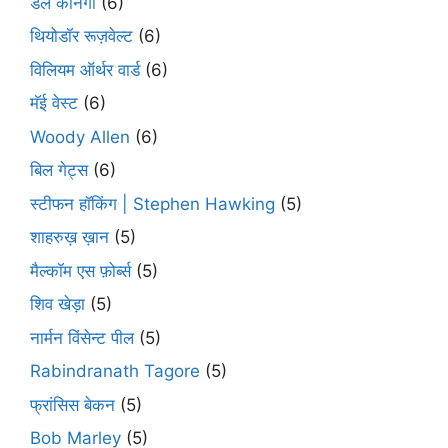
डेल कार्नेगी
(6)
थियोडॉर रूज़वेल्ट
(6)
विलियम ऑर्थर वार्ड
(6)
मॅई वेस्ट
(6)
Woody Allen
(6)
बिल गेट्स
(6)
स्टीफन हॉकिंग | Stephen Hawking
(5)
शाहरुख़ ख़ान
(5)
मैल्कॉम एस फ़ोर्ब्स
(5)
शिव खेड़ा
(5)
नार्मन विंसेन्ट पील
(5)
Rabindranath Tagore
(5)
फ्रांसिस बेकन
(5)
Bob Marley
(5)