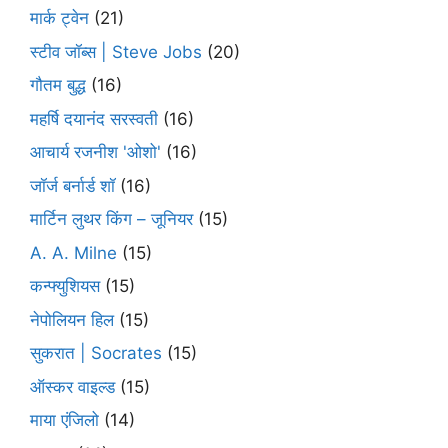
मार्क ट्वेन
(21)
स्टीव जॉब्स | Steve Jobs
(20)
गौतम बुद्ध
(16)
महर्षि दयानंद सरस्वती
(16)
आचार्य रजनीश 'ओशो'
(16)
जॉर्ज बर्नार्ड शॉ
(16)
मार्टिन लुथर किंग – जूनियर
(15)
A. A. Milne
(15)
कन्फ्युशियस
(15)
नेपोलियन हिल
(15)
सुकरात | Socrates
(15)
ऑस्कर वाइल्ड
(15)
माया एंजिलो
(14)