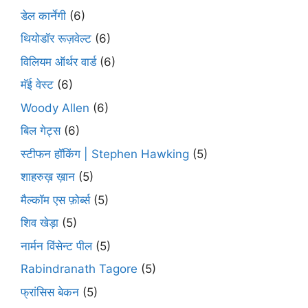
डेल कार्नेगी
(6)
थियोडॉर रूज़वेल्ट
(6)
विलियम ऑर्थर वार्ड
(6)
मॅई वेस्ट
(6)
Woody Allen
(6)
बिल गेट्स
(6)
स्टीफन हॉकिंग | Stephen Hawking
(5)
शाहरुख़ ख़ान
(5)
मैल्कॉम एस फ़ोर्ब्स
(5)
शिव खेड़ा
(5)
नार्मन विंसेन्ट पील
(5)
Rabindranath Tagore
(5)
फ्रांसिस बेकन
(5)