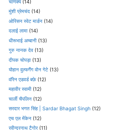
चाणक्य
(14)
मुंशी प्रेमचंद
(14)
ओरिसन स्‍वेट मार्डन
(14)
दलाई लामा
(14)
धीरूभाई अम्बानी
(13)
गुरु नानक देव
(13)
दीपक चोपड़ा
(13)
योहान वुल्फगैंग वोन गेटे
(13)
वॉरेन एडवर्ड बफ़े
(12)
महावीर स्वामी
(12)
चार्ली चैपलिन
(12)
सरदार भगत सिंह | Sardar Bhagat Singh
(12)
एच एल मेंकेन
(12)
रवीन्द्रनाथ टैगोर
(11)