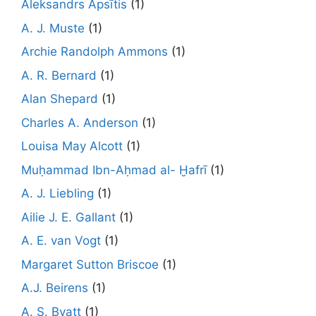
Aleksandrs Apsītis
(1)
A. J. Muste
(1)
Archie Randolph Ammons
(1)
A. R. Bernard
(1)
Alan Shepard
(1)
Charles A. Anderson
(1)
Louisa May Alcott
(1)
Muḥammad Ibn-Aḥmad al- Ḫafrī
(1)
A. J. Liebling
(1)
Ailie J. E. Gallant
(1)
A. E. van Vogt
(1)
Margaret Sutton Briscoe
(1)
A.J. Beirens
(1)
A. S. Byatt
(1)