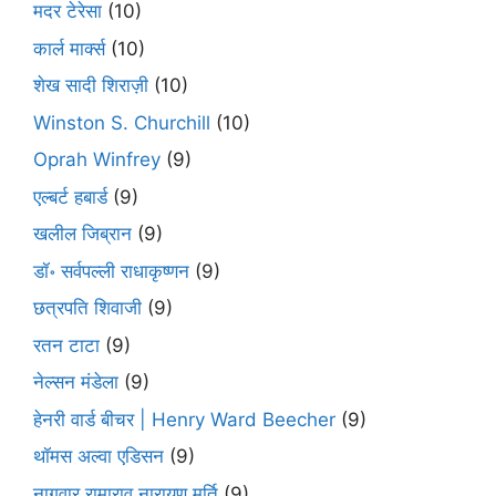
मदर टेरेसा
(10)
कार्ल मार्क्स
(10)
शेख सादी शिराज़ी
(10)
Winston S. Churchill
(10)
Oprah Winfrey
(9)
एल्बर्ट हबार्ड
(9)
खलील जिब्रान
(9)
डॉ॰ सर्वपल्ली राधाकृष्णन
(9)
छत्रपति शिवाजी
(9)
रतन टाटा
(9)
नेल्सन मंडेला
(9)
हेनरी वार्ड बीचर | Henry Ward Beecher
(9)
थॉमस अल्वा एडिसन
(9)
नागवार रामाराव नारायण मूर्ति
(9)