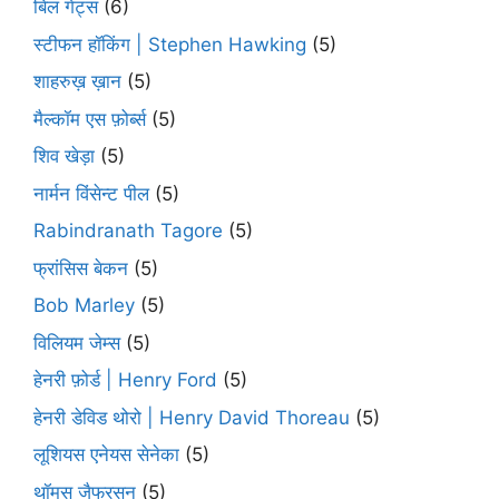
बिल गेट्स
(6)
स्टीफन हॉकिंग | Stephen Hawking
(5)
शाहरुख़ ख़ान
(5)
मैल्कॉम एस फ़ोर्ब्स
(5)
शिव खेड़ा
(5)
नार्मन विंसेन्ट पील
(5)
Rabindranath Tagore
(5)
फ्रांसिस बेकन
(5)
Bob Marley
(5)
विलियम जेम्स
(5)
हेनरी फ़ोर्ड | Henry Ford
(5)
हेनरी डेविड थोरो | Henry David Thoreau
(5)
लूशियस एनेयस सेनेका
(5)
थॉमस जैफरसन
(5)