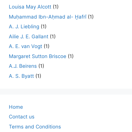
Louisa May Alcott
(1)
Muḥammad Ibn-Aḥmad al- Ḫafrī
(1)
A. J. Liebling
(1)
Ailie J. E. Gallant
(1)
A. E. van Vogt
(1)
Margaret Sutton Briscoe
(1)
A.J. Beirens
(1)
A. S. Byatt
(1)
Home
Contact us
Terms and Conditions