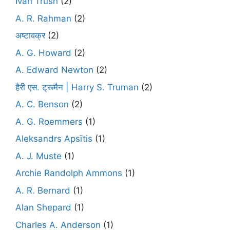
Ivan Trush
(2)
A. R. Rahman
(2)
अष्टावक्र
(2)
A. G. Howard
(2)
A. Edward Newton
(2)
हैरी एस. ट्रूमैन | Harry S. Truman
(2)
A. C. Benson
(2)
A. G. Roemmers
(1)
Aleksandrs Apsītis
(1)
A. J. Muste
(1)
Archie Randolph Ammons
(1)
A. R. Bernard
(1)
Alan Shepard
(1)
Charles A. Anderson
(1)