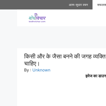
Skip
आत्म-सुधार वचन
सफलत
to
content
किसी और के जैसा बनने की जगह व्यक्ति
चाहिए।
By :
Unknown
इमेज का डाउनल