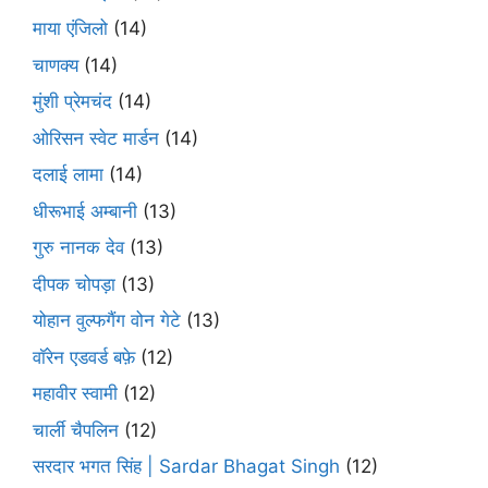
माया एंजिलो
(14)
चाणक्य
(14)
मुंशी प्रेमचंद
(14)
ओरिसन स्‍वेट मार्डन
(14)
दलाई लामा
(14)
धीरूभाई अम्बानी
(13)
गुरु नानक देव
(13)
दीपक चोपड़ा
(13)
योहान वुल्फगैंग वोन गेटे
(13)
वॉरेन एडवर्ड बफ़े
(12)
महावीर स्वामी
(12)
चार्ली चैपलिन
(12)
सरदार भगत सिंह | Sardar Bhagat Singh
(12)