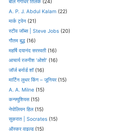
बाल गंगाधर तिलक
(24)
A. P. J. Abdul Kalam
(22)
मार्क ट्वेन
(21)
स्टीव जॉब्स | Steve Jobs
(20)
गौतम बुद्ध
(16)
महर्षि दयानंद सरस्वती
(16)
आचार्य रजनीश 'ओशो'
(16)
जॉर्ज बर्नार्ड शॉ
(16)
मार्टिन लुथर किंग – जूनियर
(15)
A. A. Milne
(15)
कन्फ्युशियस
(15)
नेपोलियन हिल
(15)
सुकरात | Socrates
(15)
ऑस्कर वाइल्ड
(15)