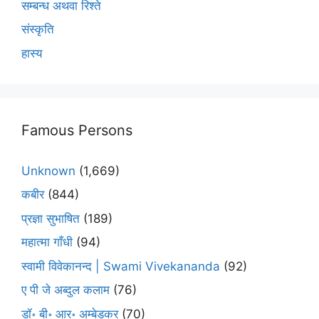
सम्बन्ध अथवा रिश्ते
संस्कृति
हास्य
Famous Persons
Unknown
(1,669)
कबीर
(844)
प्रज्ञा सुभाषित
(189)
महात्मा गाँधी
(94)
स्वामी विवेकानन्द | Swami Vivekananda
(92)
ए पी जे अब्दुल कलाम
(76)
डॉ॰ बी॰ आर॰ अम्बेडकर
(70)