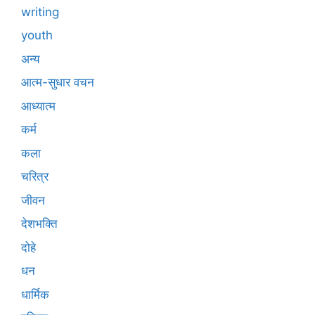
writing
youth
अन्य
आत्म-सुधार वचन
आध्यात्म
कर्म
कला
चरित्र
जीवन
देशभक्ति
दोहे
धन
धार्मिक