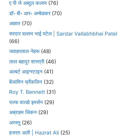
ए पी जे अब्दुल कलाम
(76)
डॉ॰ बी॰ आर॰ अम्बेडकर
(70)
अज्ञात
(70)
सरदार वल्लभ भाई पटेल | Sardar Vallabhbhai Patel
(66)
जवाहरलाल नेहरू
(48)
लाल बहादुर शास्त्री
(46)
अल्बर्ट आइन्स्टाइन
(41)
बेंजामिन फ्रैंकलिन
(32)
Roy T. Bennett
(31)
राल्फ वाल्डो इमर्सन
(29)
अब्राहम लिंकन
(29)
अरस्तु
(26)
हजरत अली | Hazrat Ali
(25)