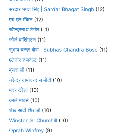
सरदार भगत सिंह | Sardar Bhagat Singh
(12)
एच एल मेंकेन
(12)
रवीन्द्रनाथ टैगोर
(11)
जॉर्ज वाशिंगटन
(11)
सुभाष चन्द्र बोस | Subhas Chandra Bose
(11)
एलेनोर रुज़वेल्ट
(11)
ब्रूस ली
(11)
नरेन्द्र दामोदरदास मोदी
(10)
मदर टेरेसा
(10)
कार्ल मार्क्स
(10)
शेख सादी शिराज़ी
(10)
Winston S. Churchill
(10)
Oprah Winfrey
(9)