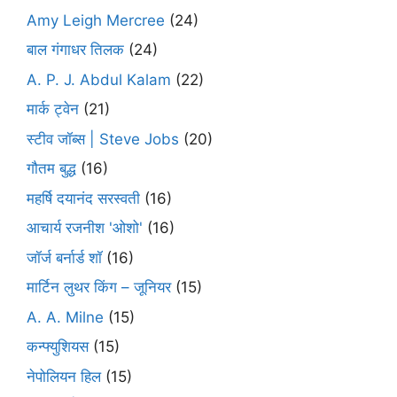
Amy Leigh Mercree
(24)
बाल गंगाधर तिलक
(24)
A. P. J. Abdul Kalam
(22)
मार्क ट्वेन
(21)
स्टीव जॉब्स | Steve Jobs
(20)
गौतम बुद्ध
(16)
महर्षि दयानंद सरस्वती
(16)
आचार्य रजनीश 'ओशो'
(16)
जॉर्ज बर्नार्ड शॉ
(16)
मार्टिन लुथर किंग – जूनियर
(15)
A. A. Milne
(15)
कन्फ्युशियस
(15)
नेपोलियन हिल
(15)