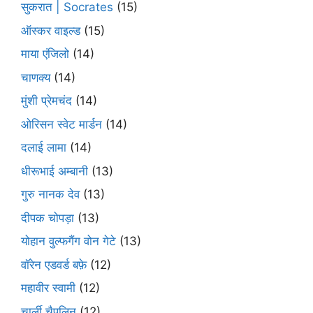
सुकरात | Socrates
(15)
ऑस्कर वाइल्ड
(15)
माया एंजिलो
(14)
चाणक्य
(14)
मुंशी प्रेमचंद
(14)
ओरिसन स्‍वेट मार्डन
(14)
दलाई लामा
(14)
धीरूभाई अम्बानी
(13)
गुरु नानक देव
(13)
दीपक चोपड़ा
(13)
योहान वुल्फगैंग वोन गेटे
(13)
वॉरेन एडवर्ड बफ़े
(12)
महावीर स्वामी
(12)
चार्ली चैपलिन
(12)