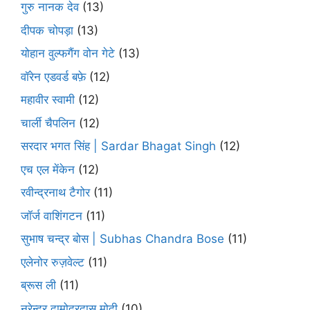
गुरु नानक देव
(13)
दीपक चोपड़ा
(13)
योहान वुल्फगैंग वोन गेटे
(13)
वॉरेन एडवर्ड बफ़े
(12)
महावीर स्वामी
(12)
चार्ली चैपलिन
(12)
सरदार भगत सिंह | Sardar Bhagat Singh
(12)
एच एल मेंकेन
(12)
रवीन्द्रनाथ टैगोर
(11)
जॉर्ज वाशिंगटन
(11)
सुभाष चन्द्र बोस | Subhas Chandra Bose
(11)
एलेनोर रुज़वेल्ट
(11)
ब्रूस ली
(11)
नरेन्द्र दामोदरदास मोदी
(10)