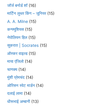
जॉर्ज बर्नार्ड शॉ
(16)
मार्टिन लुथर किंग – जूनियर
(15)
A. A. Milne
(15)
कन्फ्युशियस
(15)
नेपोलियन हिल
(15)
सुकरात | Socrates
(15)
ऑस्कर वाइल्ड
(15)
माया एंजिलो
(14)
चाणक्य
(14)
मुंशी प्रेमचंद
(14)
ओरिसन स्‍वेट मार्डन
(14)
दलाई लामा
(14)
धीरूभाई अम्बानी
(13)