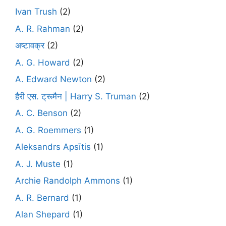
Ivan Trush
(2)
A. R. Rahman
(2)
अष्टावक्र
(2)
A. G. Howard
(2)
A. Edward Newton
(2)
हैरी एस. ट्रूमैन | Harry S. Truman
(2)
A. C. Benson
(2)
A. G. Roemmers
(1)
Aleksandrs Apsītis
(1)
A. J. Muste
(1)
Archie Randolph Ammons
(1)
A. R. Bernard
(1)
Alan Shepard
(1)