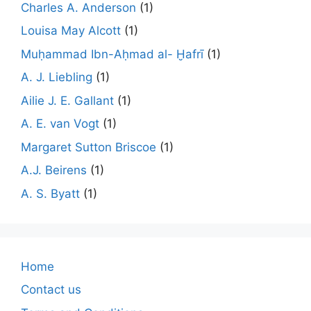
Charles A. Anderson
(1)
Louisa May Alcott
(1)
Muḥammad Ibn-Aḥmad al- Ḫafrī
(1)
A. J. Liebling
(1)
Ailie J. E. Gallant
(1)
A. E. van Vogt
(1)
Margaret Sutton Briscoe
(1)
A.J. Beirens
(1)
A. S. Byatt
(1)
Home
Contact us