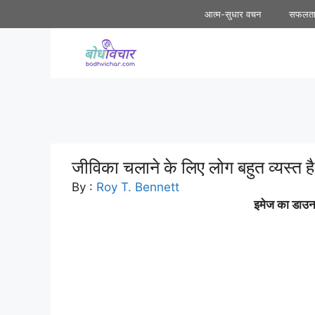
Skip
आत्म-सुधार वचन
सफलत
to
content
जीविका चलाने के लिए लोग बहुत व्यस्त ह
By :
Roy T. Bennett
इमेज का डाउनल