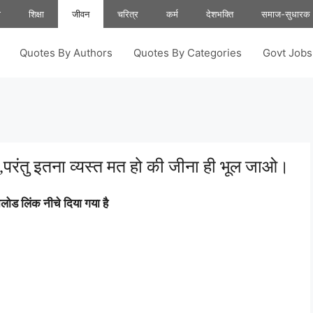
ा
शिक्षा
जीवन
चरित्र
कर्म
देशभक्ति
समाज-सुधारक
Quotes By Authors
Quotes By Categories
Govt Job
ै,परंतु इतना व्यस्त मत हो की जीना ही भूल जाओ।
ोड लिंक नीचे दिया गया है