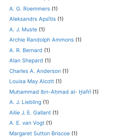
A. G. Roemmers
(1)
Aleksandrs Apsītis
(1)
A. J. Muste
(1)
Archie Randolph Ammons
(1)
A. R. Bernard
(1)
Alan Shepard
(1)
Charles A. Anderson
(1)
Louisa May Alcott
(1)
Muḥammad Ibn-Aḥmad al- Ḫafrī
(1)
A. J. Liebling
(1)
Ailie J. E. Gallant
(1)
A. E. van Vogt
(1)
Margaret Sutton Briscoe
(1)