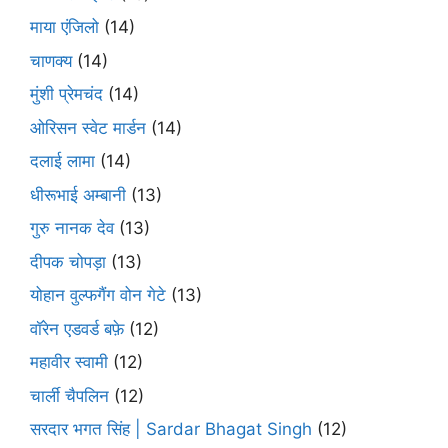
माया एंजिलो
(14)
चाणक्य
(14)
मुंशी प्रेमचंद
(14)
ओरिसन स्‍वेट मार्डन
(14)
दलाई लामा
(14)
धीरूभाई अम्बानी
(13)
गुरु नानक देव
(13)
दीपक चोपड़ा
(13)
योहान वुल्फगैंग वोन गेटे
(13)
वॉरेन एडवर्ड बफ़े
(12)
महावीर स्वामी
(12)
चार्ली चैपलिन
(12)
सरदार भगत सिंह | Sardar Bhagat Singh
(12)