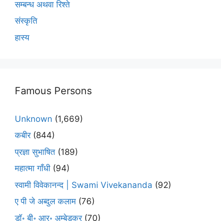
सम्बन्ध अथवा रिश्ते
संस्कृति
हास्य
Famous Persons
Unknown
(1,669)
कबीर
(844)
प्रज्ञा सुभाषित
(189)
महात्मा गाँधी
(94)
स्वामी विवेकानन्द | Swami Vivekananda
(92)
ए पी जे अब्दुल कलाम
(76)
डॉ॰ बी॰ आर॰ अम्बेडकर
(70)