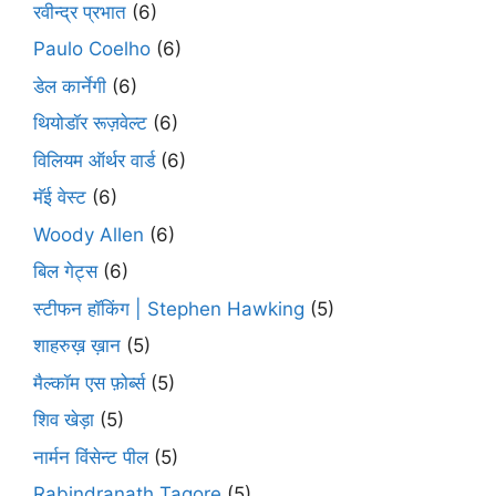
रवीन्द्र प्रभात
(6)
Paulo Coelho
(6)
डेल कार्नेगी
(6)
थियोडॉर रूज़वेल्ट
(6)
विलियम ऑर्थर वार्ड
(6)
मॅई वेस्ट
(6)
Woody Allen
(6)
बिल गेट्स
(6)
स्टीफन हॉकिंग | Stephen Hawking
(5)
शाहरुख़ ख़ान
(5)
मैल्कॉम एस फ़ोर्ब्स
(5)
शिव खेड़ा
(5)
नार्मन विंसेन्ट पील
(5)
Rabindranath Tagore
(5)