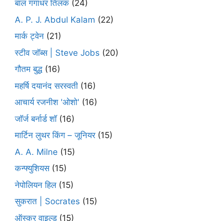
बाल गंगाधर तिलक
(24)
A. P. J. Abdul Kalam
(22)
मार्क ट्वेन
(21)
स्टीव जॉब्स | Steve Jobs
(20)
गौतम बुद्ध
(16)
महर्षि दयानंद सरस्वती
(16)
आचार्य रजनीश 'ओशो'
(16)
जॉर्ज बर्नार्ड शॉ
(16)
मार्टिन लुथर किंग – जूनियर
(15)
A. A. Milne
(15)
कन्फ्युशियस
(15)
नेपोलियन हिल
(15)
सुकरात | Socrates
(15)
ऑस्कर वाइल्ड
(15)