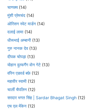
चाणक्य
(14)
मुंशी प्रेमचंद
(14)
ओरिसन स्‍वेट मार्डन
(14)
दलाई लामा
(14)
धीरूभाई अम्बानी
(13)
गुरु नानक देव
(13)
दीपक चोपड़ा
(13)
योहान वुल्फगैंग वोन गेटे
(13)
वॉरेन एडवर्ड बफ़े
(12)
महावीर स्वामी
(12)
चार्ली चैपलिन
(12)
सरदार भगत सिंह | Sardar Bhagat Singh
(12)
एच एल मेंकेन
(12)