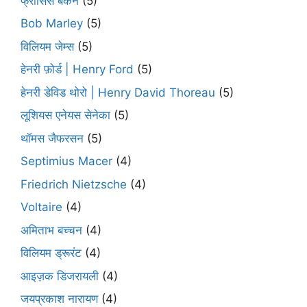
फ्रांसिस बेकन
(5)
Bob Marley
(5)
विलियम जेम्स
(5)
हेनरी फ़ोर्ड | Henry Ford
(5)
हेनरी डेविड थोरो | Henry David Thoreau
(5)
लूशियस एनेयस सेनेका
(5)
थॉमस जैफरसन
(5)
Septimius Macer
(4)
Friedrich Nietzsche
(4)
Voltaire
(4)
अमिताभ बच्चन
(4)
विलियम ड्रूरंट
(4)
आइज़क डिजरायली
(4)
जयप्रकाश नारायण
(4)