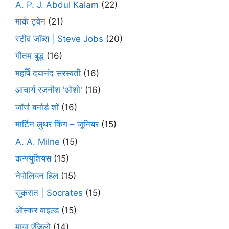
A. P. J. Abdul Kalam
(22)
मार्क ट्वेन
(21)
स्टीव जॉब्स | Steve Jobs
(20)
गौतम बुद्ध
(16)
महर्षि दयानंद सरस्वती
(16)
आचार्य रजनीश 'ओशो'
(16)
जॉर्ज बर्नार्ड शॉ
(16)
मार्टिन लुथर किंग – जूनियर
(15)
A. A. Milne
(15)
कन्फ्युशियस
(15)
नेपोलियन हिल
(15)
सुकरात | Socrates
(15)
ऑस्कर वाइल्ड
(15)
माया एंजिलो
(14)