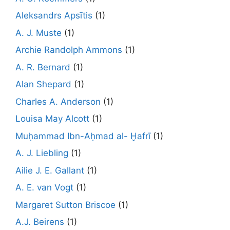
Aleksandrs Apsītis
(1)
A. J. Muste
(1)
Archie Randolph Ammons
(1)
A. R. Bernard
(1)
Alan Shepard
(1)
Charles A. Anderson
(1)
Louisa May Alcott
(1)
Muḥammad Ibn-Aḥmad al- Ḫafrī
(1)
A. J. Liebling
(1)
Ailie J. E. Gallant
(1)
A. E. van Vogt
(1)
Margaret Sutton Briscoe
(1)
A.J. Beirens
(1)