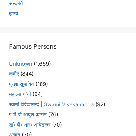
संस्कृति
हास्य
Famous Persons
Unknown
(1,669)
कबीर
(844)
प्रज्ञा सुभाषित
(189)
महात्मा गाँधी
(94)
स्वामी विवेकानन्द | Swami Vivekananda
(92)
ए पी जे अब्दुल कलाम
(76)
डॉ॰ बी॰ आर॰ अम्बेडकर
(70)
अज्ञात
(70)