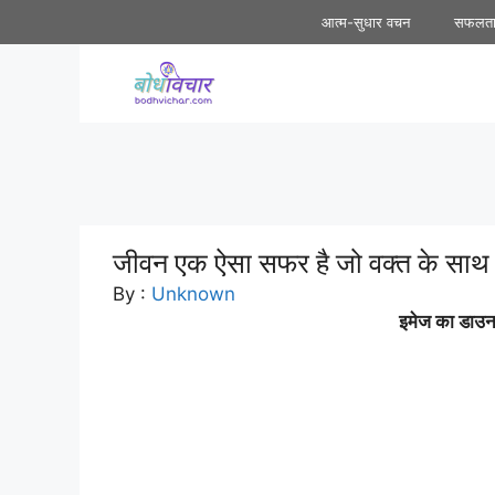
Skip
आत्म-सुधार वचन
सफलत
to
content
जीवन एक ऐसा सफर है जो वक्त के साथ 
By :
Unknown
इमेज का डाउनल