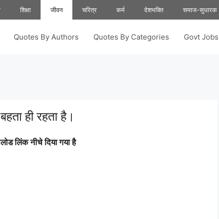
ा
शिक्षा
जीवन
चरित्र
कर्म
देशभक्ति
समाज-सुधारक
Quotes By Authors
Quotes By Categories
Govt Job
बहता ही रहता है।
ोड लिंक नीचे दिया गया है