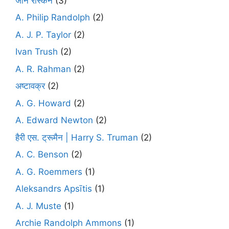
जॉन रस्किन
(3)
A. Philip Randolph
(2)
A. J. P. Taylor
(2)
Ivan Trush
(2)
A. R. Rahman
(2)
अष्टावक्र
(2)
A. G. Howard
(2)
A. Edward Newton
(2)
हैरी एस. ट्रूमैन | Harry S. Truman
(2)
A. C. Benson
(2)
A. G. Roemmers
(1)
Aleksandrs Apsītis
(1)
A. J. Muste
(1)
Archie Randolph Ammons
(1)