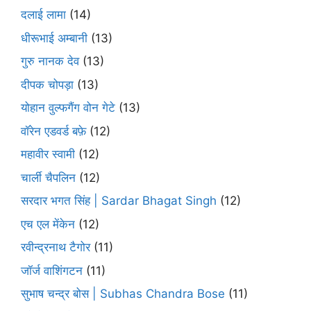
दलाई लामा
(14)
धीरूभाई अम्बानी
(13)
गुरु नानक देव
(13)
दीपक चोपड़ा
(13)
योहान वुल्फगैंग वोन गेटे
(13)
वॉरेन एडवर्ड बफ़े
(12)
महावीर स्वामी
(12)
चार्ली चैपलिन
(12)
सरदार भगत सिंह | Sardar Bhagat Singh
(12)
एच एल मेंकेन
(12)
रवीन्द्रनाथ टैगोर
(11)
जॉर्ज वाशिंगटन
(11)
सुभाष चन्द्र बोस | Subhas Chandra Bose
(11)