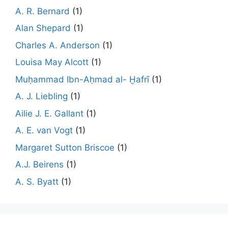
A. R. Bernard
(1)
Alan Shepard
(1)
Charles A. Anderson
(1)
Louisa May Alcott
(1)
Muḥammad Ibn-Aḥmad al- Ḫafrī
(1)
A. J. Liebling
(1)
Ailie J. E. Gallant
(1)
A. E. van Vogt
(1)
Margaret Sutton Briscoe
(1)
A.J. Beirens
(1)
A. S. Byatt
(1)