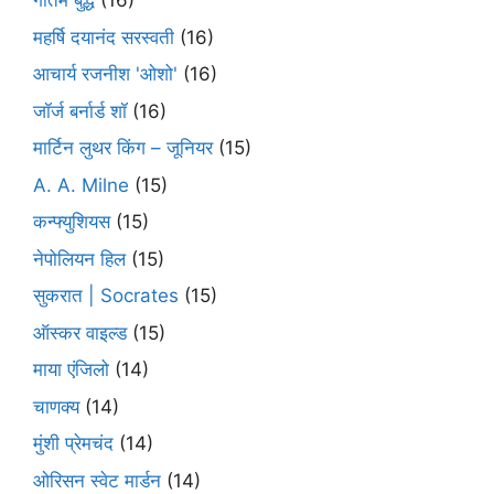
गौतम बुद्ध
(16)
महर्षि दयानंद सरस्वती
(16)
आचार्य रजनीश 'ओशो'
(16)
जॉर्ज बर्नार्ड शॉ
(16)
मार्टिन लुथर किंग – जूनियर
(15)
A. A. Milne
(15)
कन्फ्युशियस
(15)
नेपोलियन हिल
(15)
सुकरात | Socrates
(15)
ऑस्कर वाइल्ड
(15)
माया एंजिलो
(14)
चाणक्य
(14)
मुंशी प्रेमचंद
(14)
ओरिसन स्‍वेट मार्डन
(14)