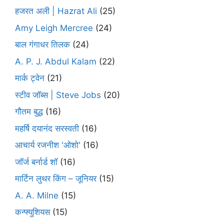
हजरत अली | Hazrat Ali
(25)
Amy Leigh Mercree
(24)
बाल गंगाधर तिलक
(24)
A. P. J. Abdul Kalam
(22)
मार्क ट्वेन
(21)
स्टीव जॉब्स | Steve Jobs
(20)
गौतम बुद्ध
(16)
महर्षि दयानंद सरस्वती
(16)
आचार्य रजनीश 'ओशो'
(16)
जॉर्ज बर्नार्ड शॉ
(16)
मार्टिन लुथर किंग – जूनियर
(15)
A. A. Milne
(15)
कन्फ्युशियस
(15)