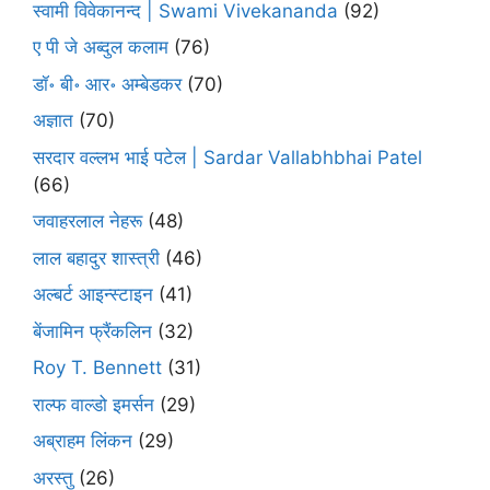
स्वामी विवेकानन्द | Swami Vivekananda
(92)
ए पी जे अब्दुल कलाम
(76)
डॉ॰ बी॰ आर॰ अम्बेडकर
(70)
अज्ञात
(70)
सरदार वल्लभ भाई पटेल | Sardar Vallabhbhai Patel
(66)
जवाहरलाल नेहरू
(48)
लाल बहादुर शास्त्री
(46)
अल्बर्ट आइन्स्टाइन
(41)
बेंजामिन फ्रैंकलिन
(32)
Roy T. Bennett
(31)
राल्फ वाल्डो इमर्सन
(29)
अब्राहम लिंकन
(29)
अरस्तु
(26)