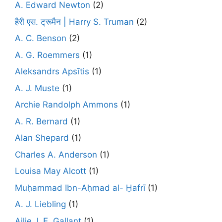
A. Edward Newton
(2)
हैरी एस. ट्रूमैन | Harry S. Truman
(2)
A. C. Benson
(2)
A. G. Roemmers
(1)
Aleksandrs Apsītis
(1)
A. J. Muste
(1)
Archie Randolph Ammons
(1)
A. R. Bernard
(1)
Alan Shepard
(1)
Charles A. Anderson
(1)
Louisa May Alcott
(1)
Muḥammad Ibn-Aḥmad al- Ḫafrī
(1)
A. J. Liebling
(1)
Ailie J. E. Gallant
(1)