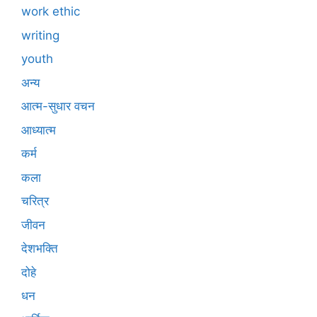
work ethic
writing
youth
अन्य
आत्म-सुधार वचन
आध्यात्म
कर्म
कला
चरित्र
जीवन
देशभक्ति
दोहे
धन