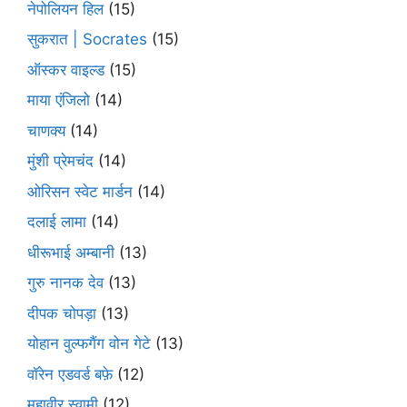
नेपोलियन हिल
(15)
सुकरात | Socrates
(15)
ऑस्कर वाइल्ड
(15)
माया एंजिलो
(14)
चाणक्य
(14)
मुंशी प्रेमचंद
(14)
ओरिसन स्‍वेट मार्डन
(14)
दलाई लामा
(14)
धीरूभाई अम्बानी
(13)
गुरु नानक देव
(13)
दीपक चोपड़ा
(13)
योहान वुल्फगैंग वोन गेटे
(13)
वॉरेन एडवर्ड बफ़े
(12)
महावीर स्वामी
(12)