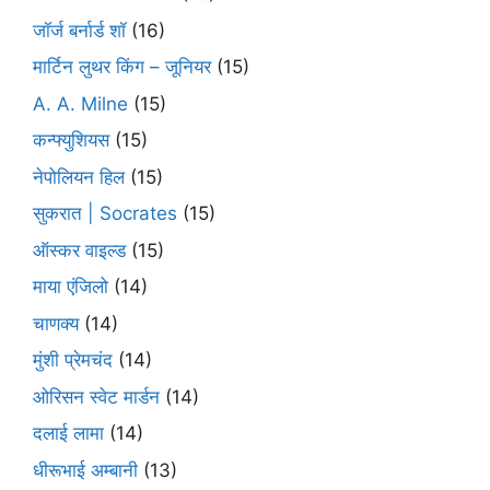
जॉर्ज बर्नार्ड शॉ
(16)
मार्टिन लुथर किंग – जूनियर
(15)
A. A. Milne
(15)
कन्फ्युशियस
(15)
नेपोलियन हिल
(15)
सुकरात | Socrates
(15)
ऑस्कर वाइल्ड
(15)
माया एंजिलो
(14)
चाणक्य
(14)
मुंशी प्रेमचंद
(14)
ओरिसन स्‍वेट मार्डन
(14)
दलाई लामा
(14)
धीरूभाई अम्बानी
(13)