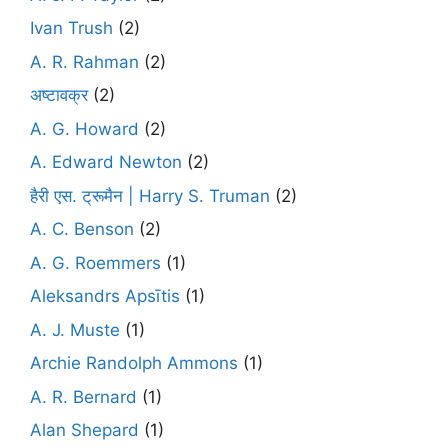
Ivan Trush
(2)
A. R. Rahman
(2)
अष्टावक्र
(2)
A. G. Howard
(2)
A. Edward Newton
(2)
हैरी एस. ट्रूमैन | Harry S. Truman
(2)
A. C. Benson
(2)
A. G. Roemmers
(1)
Aleksandrs Apsītis
(1)
A. J. Muste
(1)
Archie Randolph Ammons
(1)
A. R. Bernard
(1)
Alan Shepard
(1)