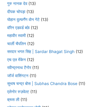
गुरु नानक देव
(13)
दीपक चोपड़ा
(13)
योहान वुल्फगैंग वोन गेटे
(13)
वॉरेन एडवर्ड बफ़े
(12)
महावीर स्वामी
(12)
चार्ली चैपलिन
(12)
सरदार भगत सिंह | Sardar Bhagat Singh
(12)
एच एल मेंकेन
(12)
रवीन्द्रनाथ टैगोर
(11)
जॉर्ज वाशिंगटन
(11)
सुभाष चन्द्र बोस | Subhas Chandra Bose
(11)
एलेनोर रुज़वेल्ट
(11)
ब्रूस ली
(11)