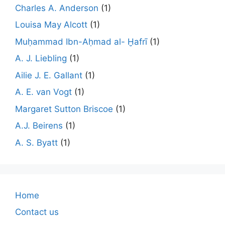
Charles A. Anderson
(1)
Louisa May Alcott
(1)
Muḥammad Ibn-Aḥmad al- Ḫafrī
(1)
A. J. Liebling
(1)
Ailie J. E. Gallant
(1)
A. E. van Vogt
(1)
Margaret Sutton Briscoe
(1)
A.J. Beirens
(1)
A. S. Byatt
(1)
Home
Contact us