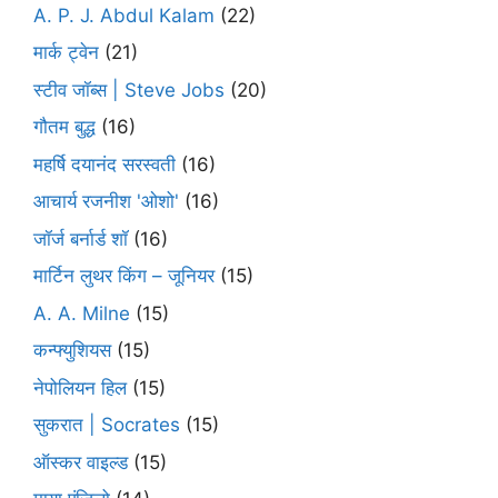
A. P. J. Abdul Kalam
(22)
मार्क ट्वेन
(21)
स्टीव जॉब्स | Steve Jobs
(20)
गौतम बुद्ध
(16)
महर्षि दयानंद सरस्वती
(16)
आचार्य रजनीश 'ओशो'
(16)
जॉर्ज बर्नार्ड शॉ
(16)
मार्टिन लुथर किंग – जूनियर
(15)
A. A. Milne
(15)
कन्फ्युशियस
(15)
नेपोलियन हिल
(15)
सुकरात | Socrates
(15)
ऑस्कर वाइल्ड
(15)