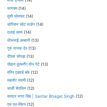
माया एंजिलो
(14)
चाणक्य
(14)
मुंशी प्रेमचंद
(14)
ओरिसन स्‍वेट मार्डन
(14)
दलाई लामा
(14)
धीरूभाई अम्बानी
(13)
गुरु नानक देव
(13)
दीपक चोपड़ा
(13)
योहान वुल्फगैंग वोन गेटे
(13)
वॉरेन एडवर्ड बफ़े
(12)
महावीर स्वामी
(12)
चार्ली चैपलिन
(12)
सरदार भगत सिंह | Sardar Bhagat Singh
(12)
एच एल मेंकेन
(12)