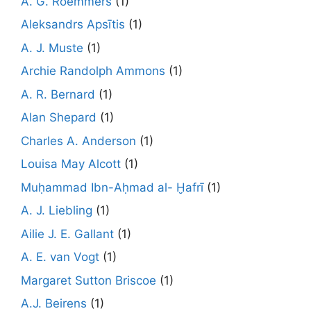
A. G. Roemmers
(1)
Aleksandrs Apsītis
(1)
A. J. Muste
(1)
Archie Randolph Ammons
(1)
A. R. Bernard
(1)
Alan Shepard
(1)
Charles A. Anderson
(1)
Louisa May Alcott
(1)
Muḥammad Ibn-Aḥmad al- Ḫafrī
(1)
A. J. Liebling
(1)
Ailie J. E. Gallant
(1)
A. E. van Vogt
(1)
Margaret Sutton Briscoe
(1)
A.J. Beirens
(1)