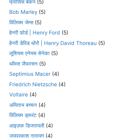
फ्रांसिस बेकन
(5)
Bob Marley
(5)
विलियम जेम्स
(5)
हेनरी फ़ोर्ड | Henry Ford
(5)
हेनरी डेविड थोरो | Henry David Thoreau
(5)
लूशियस एनेयस सेनेका
(5)
थॉमस जैफरसन
(5)
Septimius Macer
(4)
Friedrich Nietzsche
(4)
Voltaire
(4)
अमिताभ बच्चन
(4)
विलियम ड्रूरंट
(4)
आइज़क डिजरायली
(4)
जयप्रकाश नारायण
(4)