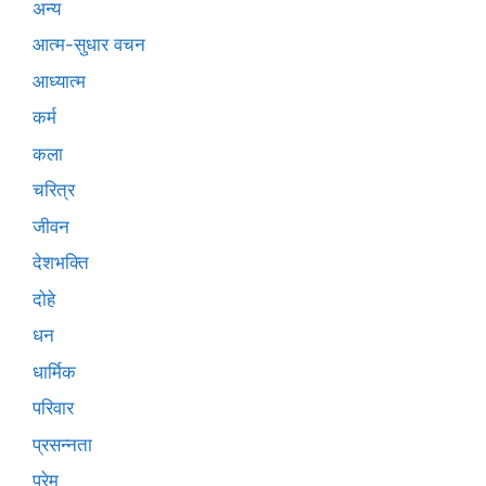
अन्य
आत्म-सुधार वचन
आध्यात्म
कर्म
कला
चरित्र
जीवन
देशभक्ति
दोहे
धन
धार्मिक
परिवार
प्रसन्नता
प्रेम