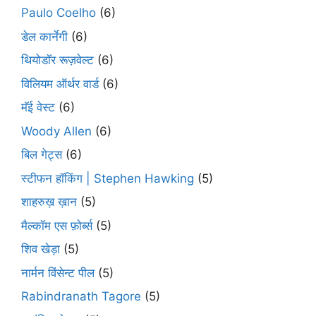
Paulo Coelho
(6)
डेल कार्नेगी
(6)
थियोडॉर रूज़वेल्ट
(6)
विलियम ऑर्थर वार्ड
(6)
मॅई वेस्ट
(6)
Woody Allen
(6)
बिल गेट्स
(6)
स्टीफन हॉकिंग | Stephen Hawking
(5)
शाहरुख़ ख़ान
(5)
मैल्कॉम एस फ़ोर्ब्स
(5)
शिव खेड़ा
(5)
नार्मन विंसेन्ट पील
(5)
Rabindranath Tagore
(5)