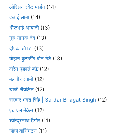
ओरिसन स्‍वेट मार्डन
(14)
दलाई लामा
(14)
धीरूभाई अम्बानी
(13)
गुरु नानक देव
(13)
दीपक चोपड़ा
(13)
योहान वुल्फगैंग वोन गेटे
(13)
वॉरेन एडवर्ड बफ़े
(12)
महावीर स्वामी
(12)
चार्ली चैपलिन
(12)
सरदार भगत सिंह | Sardar Bhagat Singh
(12)
एच एल मेंकेन
(12)
रवीन्द्रनाथ टैगोर
(11)
जॉर्ज वाशिंगटन
(11)