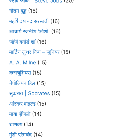
स्टीव जॉब्स | Steve Jobs
(20)
गौतम बुद्ध
(16)
महर्षि दयानंद सरस्वती
(16)
आचार्य रजनीश 'ओशो'
(16)
जॉर्ज बर्नार्ड शॉ
(16)
मार्टिन लुथर किंग – जूनियर
(15)
A. A. Milne
(15)
कन्फ्युशियस
(15)
नेपोलियन हिल
(15)
सुकरात | Socrates
(15)
ऑस्कर वाइल्ड
(15)
माया एंजिलो
(14)
चाणक्य
(14)
मुंशी प्रेमचंद
(14)