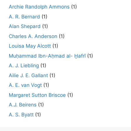
Archie Randolph Ammons
(1)
A. R. Bernard
(1)
Alan Shepard
(1)
Charles A. Anderson
(1)
Louisa May Alcott
(1)
Muḥammad Ibn-Aḥmad al- Ḫafrī
(1)
A. J. Liebling
(1)
Ailie J. E. Gallant
(1)
A. E. van Vogt
(1)
Margaret Sutton Briscoe
(1)
A.J. Beirens
(1)
A. S. Byatt
(1)