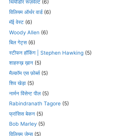
थियोडॉर रूज़वेल्ट
(6)
विलियम ऑर्थर वार्ड
(6)
मॅई वेस्ट
(6)
Woody Allen
(6)
बिल गेट्स
(6)
स्टीफन हॉकिंग | Stephen Hawking
(5)
शाहरुख़ ख़ान
(5)
मैल्कॉम एस फ़ोर्ब्स
(5)
शिव खेड़ा
(5)
नार्मन विंसेन्ट पील
(5)
Rabindranath Tagore
(5)
फ्रांसिस बेकन
(5)
Bob Marley
(5)
विलियम जेम्स
(5)