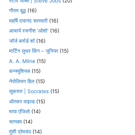
स्टीव जॉब्स | Steve Jobs
(20)
गौतम बुद्ध
(16)
महर्षि दयानंद सरस्वती
(16)
आचार्य रजनीश 'ओशो'
(16)
जॉर्ज बर्नार्ड शॉ
(16)
मार्टिन लुथर किंग – जूनियर
(15)
A. A. Milne
(15)
कन्फ्युशियस
(15)
नेपोलियन हिल
(15)
सुकरात | Socrates
(15)
ऑस्कर वाइल्ड
(15)
माया एंजिलो
(14)
चाणक्य
(14)
मुंशी प्रेमचंद
(14)