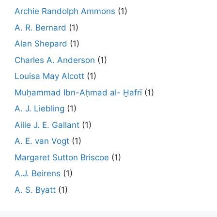
Archie Randolph Ammons
(1)
A. R. Bernard
(1)
Alan Shepard
(1)
Charles A. Anderson
(1)
Louisa May Alcott
(1)
Muḥammad Ibn-Aḥmad al- Ḫafrī
(1)
A. J. Liebling
(1)
Ailie J. E. Gallant
(1)
A. E. van Vogt
(1)
Margaret Sutton Briscoe
(1)
A.J. Beirens
(1)
A. S. Byatt
(1)