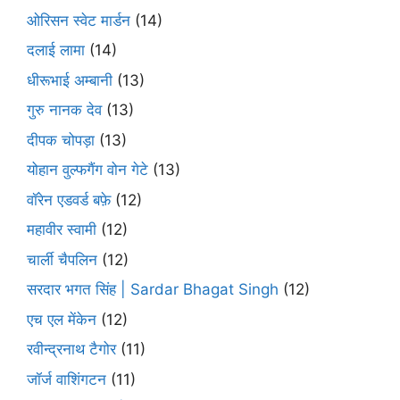
ओरिसन स्‍वेट मार्डन
(14)
दलाई लामा
(14)
धीरूभाई अम्बानी
(13)
गुरु नानक देव
(13)
दीपक चोपड़ा
(13)
योहान वुल्फगैंग वोन गेटे
(13)
वॉरेन एडवर्ड बफ़े
(12)
महावीर स्वामी
(12)
चार्ली चैपलिन
(12)
सरदार भगत सिंह | Sardar Bhagat Singh
(12)
एच एल मेंकेन
(12)
रवीन्द्रनाथ टैगोर
(11)
जॉर्ज वाशिंगटन
(11)