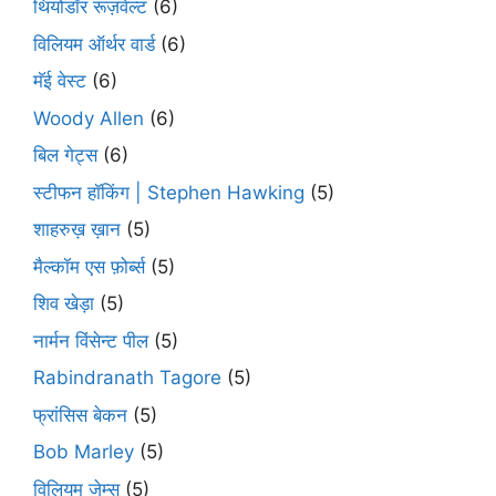
थियोडॉर रूज़वेल्ट
(6)
विलियम ऑर्थर वार्ड
(6)
मॅई वेस्ट
(6)
Woody Allen
(6)
बिल गेट्स
(6)
स्टीफन हॉकिंग | Stephen Hawking
(5)
शाहरुख़ ख़ान
(5)
मैल्कॉम एस फ़ोर्ब्स
(5)
शिव खेड़ा
(5)
नार्मन विंसेन्ट पील
(5)
Rabindranath Tagore
(5)
फ्रांसिस बेकन
(5)
Bob Marley
(5)
विलियम जेम्स
(5)