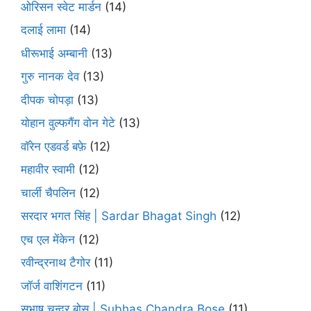
ओरिसन स्‍वेट मार्डन
(14)
दलाई लामा
(14)
धीरूभाई अम्बानी
(13)
गुरु नानक देव
(13)
दीपक चोपड़ा
(13)
योहान वुल्फगैंग वोन गेटे
(13)
वॉरेन एडवर्ड बफ़े
(12)
महावीर स्वामी
(12)
चार्ली चैपलिन
(12)
सरदार भगत सिंह | Sardar Bhagat Singh
(12)
एच एल मेंकेन
(12)
रवीन्द्रनाथ टैगोर
(11)
जॉर्ज वाशिंगटन
(11)
सुभाष चन्द्र बोस | Subhas Chandra Bose
(11)