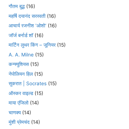
गौतम बुद्ध
(16)
महर्षि दयानंद सरस्वती
(16)
आचार्य रजनीश 'ओशो'
(16)
जॉर्ज बर्नार्ड शॉ
(16)
मार्टिन लुथर किंग – जूनियर
(15)
A. A. Milne
(15)
कन्फ्युशियस
(15)
नेपोलियन हिल
(15)
सुकरात | Socrates
(15)
ऑस्कर वाइल्ड
(15)
माया एंजिलो
(14)
चाणक्य
(14)
मुंशी प्रेमचंद
(14)