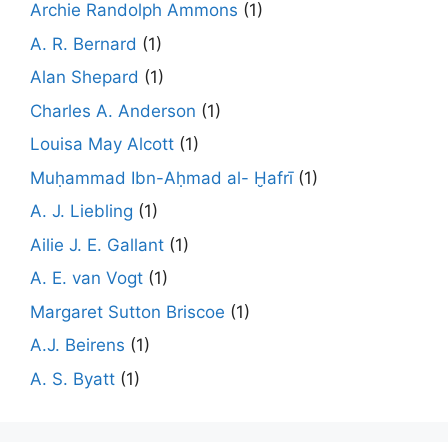
Archie Randolph Ammons
(1)
A. R. Bernard
(1)
Alan Shepard
(1)
Charles A. Anderson
(1)
Louisa May Alcott
(1)
Muḥammad Ibn-Aḥmad al- Ḫafrī
(1)
A. J. Liebling
(1)
Ailie J. E. Gallant
(1)
A. E. van Vogt
(1)
Margaret Sutton Briscoe
(1)
A.J. Beirens
(1)
A. S. Byatt
(1)