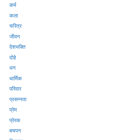
कर्म
कला
चरित्र
जीवन
देशभक्ति
दोहे
धन
धार्मिक
परिवार
प्रसन्नता
प्रेम
प्रेरक
बचपन