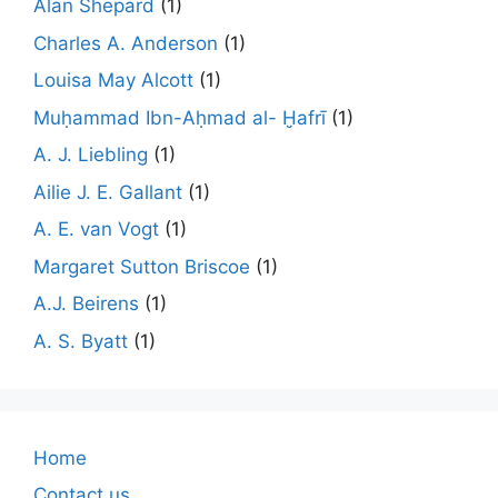
Alan Shepard
(1)
Charles A. Anderson
(1)
Louisa May Alcott
(1)
Muḥammad Ibn-Aḥmad al- Ḫafrī
(1)
A. J. Liebling
(1)
Ailie J. E. Gallant
(1)
A. E. van Vogt
(1)
Margaret Sutton Briscoe
(1)
A.J. Beirens
(1)
A. S. Byatt
(1)
Home
Contact us