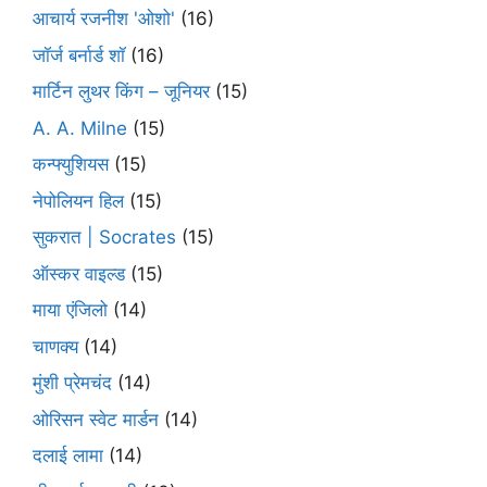
आचार्य रजनीश 'ओशो'
(16)
जॉर्ज बर्नार्ड शॉ
(16)
मार्टिन लुथर किंग – जूनियर
(15)
A. A. Milne
(15)
कन्फ्युशियस
(15)
नेपोलियन हिल
(15)
सुकरात | Socrates
(15)
ऑस्कर वाइल्ड
(15)
माया एंजिलो
(14)
चाणक्य
(14)
मुंशी प्रेमचंद
(14)
ओरिसन स्‍वेट मार्डन
(14)
दलाई लामा
(14)