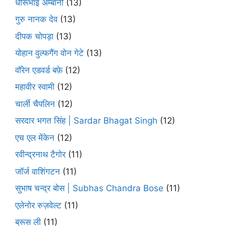
धीरूभाई अम्बानी
(13)
गुरु नानक देव
(13)
दीपक चोपड़ा
(13)
योहान वुल्फगैंग वोन गेटे
(13)
वॉरेन एडवर्ड बफ़े
(12)
महावीर स्वामी
(12)
चार्ली चैपलिन
(12)
सरदार भगत सिंह | Sardar Bhagat Singh
(12)
एच एल मेंकेन
(12)
रवीन्द्रनाथ टैगोर
(11)
जॉर्ज वाशिंगटन
(11)
सुभाष चन्द्र बोस | Subhas Chandra Bose
(11)
एलेनोर रुज़वेल्ट
(11)
ब्रूस ली
(11)