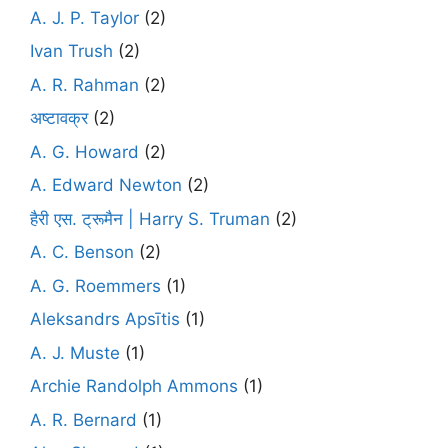
A. J. P. Taylor
(2)
Ivan Trush
(2)
A. R. Rahman
(2)
अष्टावक्र
(2)
A. G. Howard
(2)
A. Edward Newton
(2)
हैरी एस. ट्रूमैन | Harry S. Truman
(2)
A. C. Benson
(2)
A. G. Roemmers
(1)
Aleksandrs Apsītis
(1)
A. J. Muste
(1)
Archie Randolph Ammons
(1)
A. R. Bernard
(1)