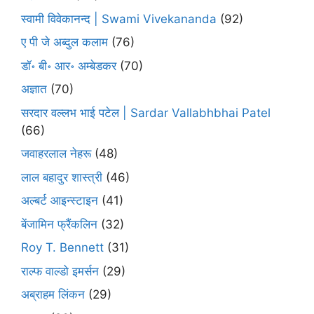
स्वामी विवेकानन्द | Swami Vivekananda
(92)
ए पी जे अब्दुल कलाम
(76)
डॉ॰ बी॰ आर॰ अम्बेडकर
(70)
अज्ञात
(70)
सरदार वल्लभ भाई पटेल | Sardar Vallabhbhai Patel
(66)
जवाहरलाल नेहरू
(48)
लाल बहादुर शास्त्री
(46)
अल्बर्ट आइन्स्टाइन
(41)
बेंजामिन फ्रैंकलिन
(32)
Roy T. Bennett
(31)
राल्फ वाल्डो इमर्सन
(29)
अब्राहम लिंकन
(29)