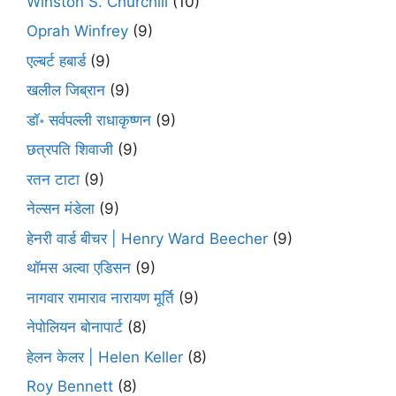
Winston S. Churchill
(10)
Oprah Winfrey
(9)
एल्बर्ट हबार्ड
(9)
खलील जिब्रान
(9)
डॉ॰ सर्वपल्ली राधाकृष्णन
(9)
छत्रपति शिवाजी
(9)
रतन टाटा
(9)
नेल्सन मंडेला
(9)
हेनरी वार्ड बीचर | Henry Ward Beecher
(9)
थॉमस अल्वा एडिसन
(9)
नागवार रामाराव नारायण मूर्ति
(9)
नेपोलियन बोनापार्ट
(8)
हेलन केलर | Helen Keller
(8)
Roy Bennett
(8)