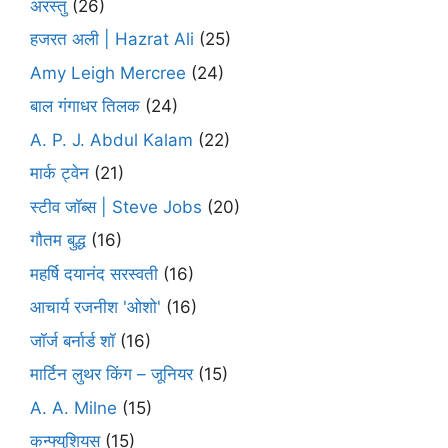
अरस्तु
(26)
हजरत अली | Hazrat Ali
(25)
Amy Leigh Mercree
(24)
बाल गंगाधर तिलक
(24)
A. P. J. Abdul Kalam
(22)
मार्क ट्वेन
(21)
स्टीव जॉब्स | Steve Jobs
(20)
गौतम बुद्ध
(16)
महर्षि दयानंद सरस्वती
(16)
आचार्य रजनीश 'ओशो'
(16)
जॉर्ज बर्नार्ड शॉ
(16)
मार्टिन लुथर किंग – जूनियर
(15)
A. A. Milne
(15)
कन्फ्युशियस
(15)