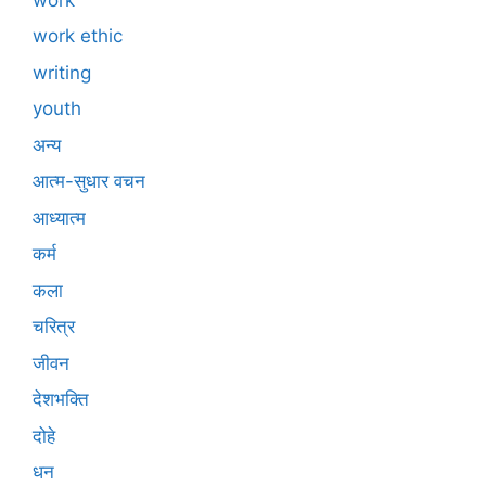
work ethic
writing
youth
अन्य
आत्म-सुधार वचन
आध्यात्म
कर्म
कला
चरित्र
जीवन
देशभक्ति
दोहे
धन