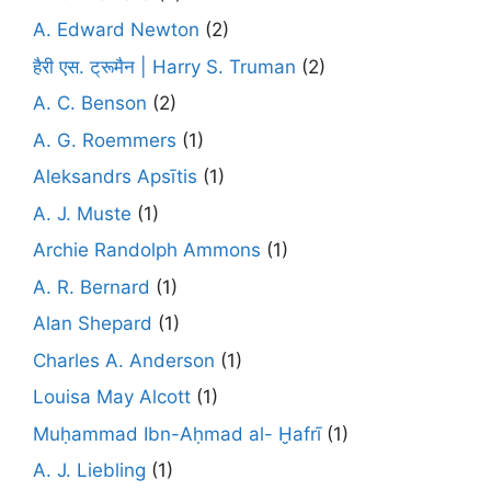
A. Edward Newton
(2)
हैरी एस. ट्रूमैन | Harry S. Truman
(2)
A. C. Benson
(2)
A. G. Roemmers
(1)
Aleksandrs Apsītis
(1)
A. J. Muste
(1)
Archie Randolph Ammons
(1)
A. R. Bernard
(1)
Alan Shepard
(1)
Charles A. Anderson
(1)
Louisa May Alcott
(1)
Muḥammad Ibn-Aḥmad al- Ḫafrī
(1)
A. J. Liebling
(1)