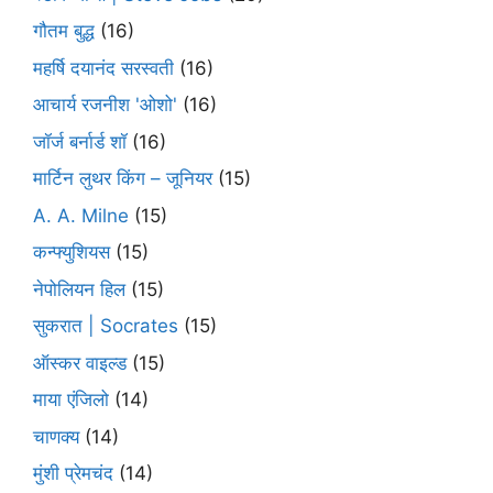
गौतम बुद्ध
(16)
महर्षि दयानंद सरस्वती
(16)
आचार्य रजनीश 'ओशो'
(16)
जॉर्ज बर्नार्ड शॉ
(16)
मार्टिन लुथर किंग – जूनियर
(15)
A. A. Milne
(15)
कन्फ्युशियस
(15)
नेपोलियन हिल
(15)
सुकरात | Socrates
(15)
ऑस्कर वाइल्ड
(15)
माया एंजिलो
(14)
चाणक्य
(14)
मुंशी प्रेमचंद
(14)