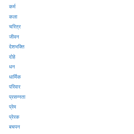
कर्म
कला
चरित्र
जीवन
देशभक्ति
दोहे
धन
धार्मिक
परिवार
प्रसन्नता
प्रेम
प्रेरक
बचपन