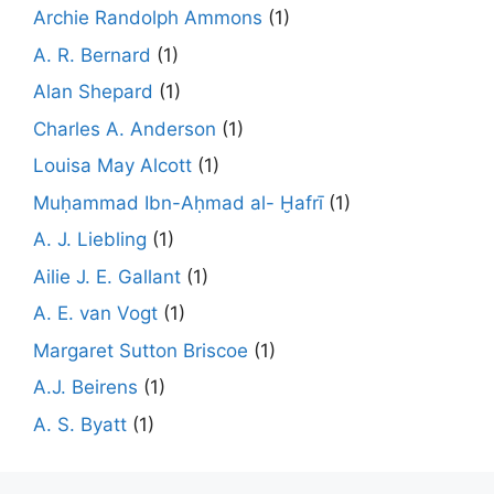
Archie Randolph Ammons
(1)
A. R. Bernard
(1)
Alan Shepard
(1)
Charles A. Anderson
(1)
Louisa May Alcott
(1)
Muḥammad Ibn-Aḥmad al- Ḫafrī
(1)
A. J. Liebling
(1)
Ailie J. E. Gallant
(1)
A. E. van Vogt
(1)
Margaret Sutton Briscoe
(1)
A.J. Beirens
(1)
A. S. Byatt
(1)