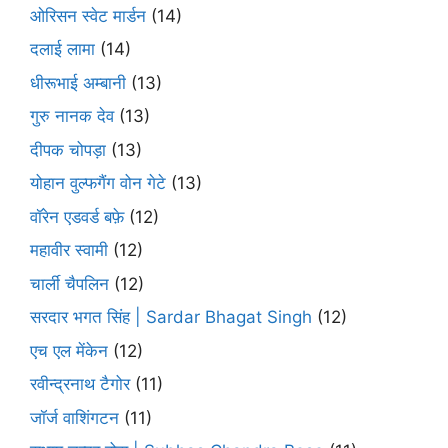
ओरिसन स्‍वेट मार्डन
(14)
दलाई लामा
(14)
धीरूभाई अम्बानी
(13)
गुरु नानक देव
(13)
दीपक चोपड़ा
(13)
योहान वुल्फगैंग वोन गेटे
(13)
वॉरेन एडवर्ड बफ़े
(12)
महावीर स्वामी
(12)
चार्ली चैपलिन
(12)
सरदार भगत सिंह | Sardar Bhagat Singh
(12)
एच एल मेंकेन
(12)
रवीन्द्रनाथ टैगोर
(11)
जॉर्ज वाशिंगटन
(11)