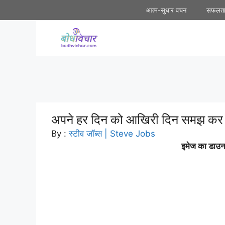
Skip
आत्म-सुधार वचन
सफलत
to
content
अपने हर दिन को आखिरी दिन समझ कर
By :
स्टीव जॉब्स | Steve Jobs
इमेज का डाउनल