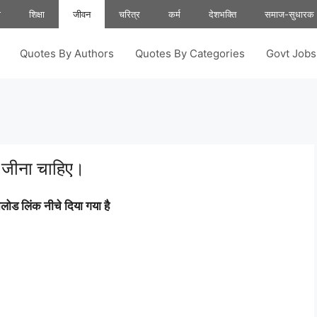
ा
शिक्षा
जीवन
चरित्र
कर्म
देशभक्ति
समाज-सुधारक
Quotes By Authors
Quotes By Categories
Govt Job
 जीना चाहिए।
ोड लिंक नीचे दिया गया है