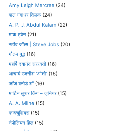
Amy Leigh Mercree
(24)
बाल गंगाधर तिलक
(24)
A. P. J. Abdul Kalam
(22)
मार्क ट्वेन
(21)
स्टीव जॉब्स | Steve Jobs
(20)
गौतम बुद्ध
(16)
महर्षि दयानंद सरस्वती
(16)
आचार्य रजनीश 'ओशो'
(16)
जॉर्ज बर्नार्ड शॉ
(16)
मार्टिन लुथर किंग – जूनियर
(15)
A. A. Milne
(15)
कन्फ्युशियस
(15)
नेपोलियन हिल
(15)