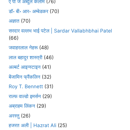
ए पी जे अब्दुल कलाम
(76)
डॉ॰ बी॰ आर॰ अम्बेडकर
(70)
अज्ञात
(70)
सरदार वल्लभ भाई पटेल | Sardar Vallabhbhai Patel
(66)
जवाहरलाल नेहरू
(48)
लाल बहादुर शास्त्री
(46)
अल्बर्ट आइन्स्टाइन
(41)
बेंजामिन फ्रैंकलिन
(32)
Roy T. Bennett
(31)
राल्फ वाल्डो इमर्सन
(29)
अब्राहम लिंकन
(29)
अरस्तु
(26)
हजरत अली | Hazrat Ali
(25)