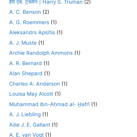
हैरी एस. ट्रूमैन | Harry S. Truman
(2)
A. C. Benson
(2)
A. G. Roemmers
(1)
Aleksandrs Apsītis
(1)
A. J. Muste
(1)
Archie Randolph Ammons
(1)
A. R. Bernard
(1)
Alan Shepard
(1)
Charles A. Anderson
(1)
Louisa May Alcott
(1)
Muḥammad Ibn-Aḥmad al- Ḫafrī
(1)
A. J. Liebling
(1)
Ailie J. E. Gallant
(1)
A. E. van Vogt
(1)