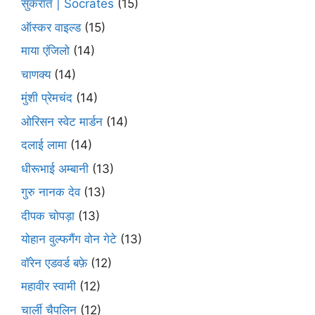
सुकरात | Socrates
(15)
ऑस्कर वाइल्ड
(15)
माया एंजिलो
(14)
चाणक्य
(14)
मुंशी प्रेमचंद
(14)
ओरिसन स्‍वेट मार्डन
(14)
दलाई लामा
(14)
धीरूभाई अम्बानी
(13)
गुरु नानक देव
(13)
दीपक चोपड़ा
(13)
योहान वुल्फगैंग वोन गेटे
(13)
वॉरेन एडवर्ड बफ़े
(12)
महावीर स्वामी
(12)
चार्ली चैपलिन
(12)