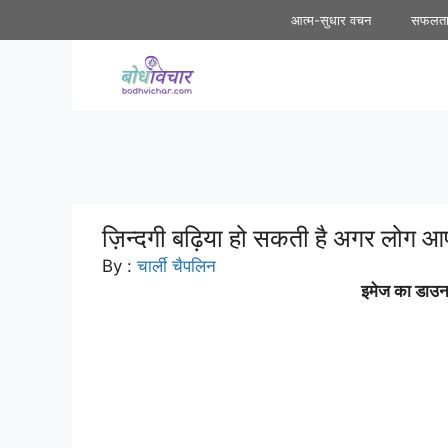
Skip
आत्म-सुधार वचन
सफलत
to
content
ज़िन्दगी बढ़िया हो सकती है अगर लोग आ
By :
चार्ली चैपलिन
इमेज का डाउनल