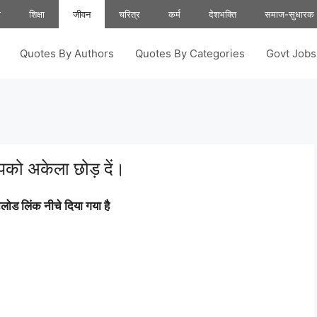
ा
शिक्षा
जीवन
चरित्र
कर्म
देशभक्ति
समाज-सुधारक
Quotes By Authors
Quotes By Categories
Govt Job
पको अकेला छोड़ दें।
ोड लिंक नीचे दिया गया है