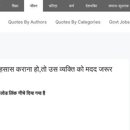
ा
शिक्षा
जीवन
चरित्र
कर्म
देशभक्ति
समाज-सुधारक
Quotes By Authors
Quotes By Categories
Govt Job
हसास कराना हो,तो उस व्यक्ति को मदद जरूर
ोड लिंक नीचे दिया गया है