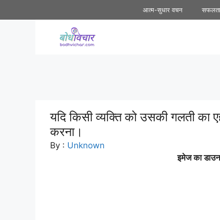
Skip
आत्म-सुधार वचन
सफलत
to
content
यदि किसी व्यक्ति को उसकी गलती का ए
करना।
By :
Unknown
इमेज का डाउनल