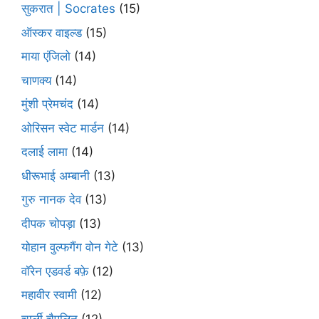
सुकरात | Socrates
(15)
ऑस्कर वाइल्ड
(15)
माया एंजिलो
(14)
चाणक्य
(14)
मुंशी प्रेमचंद
(14)
ओरिसन स्‍वेट मार्डन
(14)
दलाई लामा
(14)
धीरूभाई अम्बानी
(13)
गुरु नानक देव
(13)
दीपक चोपड़ा
(13)
योहान वुल्फगैंग वोन गेटे
(13)
वॉरेन एडवर्ड बफ़े
(12)
महावीर स्वामी
(12)
चार्ली चैपलिन
(12)