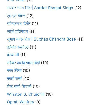
सरदार भगत सिंह | Sardar Bhagat Singh
(12)
एच एल मेंकेन
(12)
रवीन्द्रनाथ टैगोर
(11)
जॉर्ज वाशिंगटन
(11)
सुभाष चन्द्र बोस | Subhas Chandra Bose
(11)
एलेनोर रुज़वेल्ट
(11)
ब्रूस ली
(11)
नरेन्द्र दामोदरदास मोदी
(10)
मदर टेरेसा
(10)
कार्ल मार्क्स
(10)
शेख सादी शिराज़ी
(10)
Winston S. Churchill
(10)
Oprah Winfrey
(9)