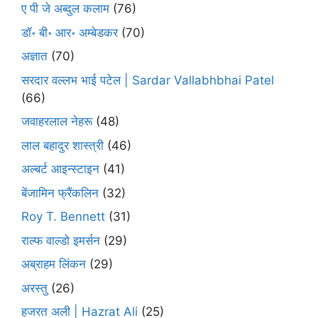
ए पी जे अब्दुल कलाम
(76)
डॉ॰ बी॰ आर॰ अम्बेडकर
(70)
अज्ञात
(70)
सरदार वल्लभ भाई पटेल | Sardar Vallabhbhai Patel
(66)
जवाहरलाल नेहरू
(48)
लाल बहादुर शास्त्री
(46)
अल्बर्ट आइन्स्टाइन
(41)
बेंजामिन फ्रैंकलिन
(32)
Roy T. Bennett
(31)
राल्फ वाल्डो इमर्सन
(29)
अब्राहम लिंकन
(29)
अरस्तु
(26)
हजरत अली | Hazrat Ali
(25)