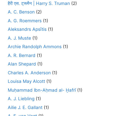
हैरी एस. ट्रूमैन | Harry S. Truman
(2)
A. C. Benson
(2)
A. G. Roemmers
(1)
Aleksandrs Apsītis
(1)
A. J. Muste
(1)
Archie Randolph Ammons
(1)
A. R. Bernard
(1)
Alan Shepard
(1)
Charles A. Anderson
(1)
Louisa May Alcott
(1)
Muḥammad Ibn-Aḥmad al- Ḫafrī
(1)
A. J. Liebling
(1)
Ailie J. E. Gallant
(1)