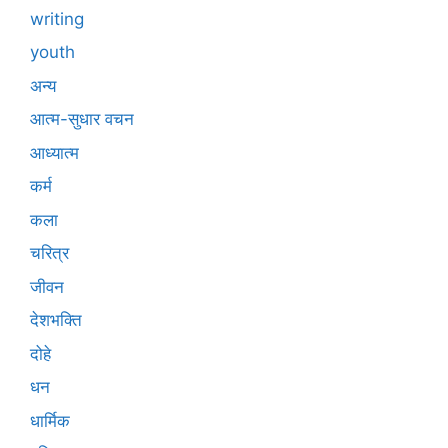
writing
youth
अन्य
आत्म-सुधार वचन
आध्यात्म
कर्म
कला
चरित्र
जीवन
देशभक्ति
दोहे
धन
धार्मिक