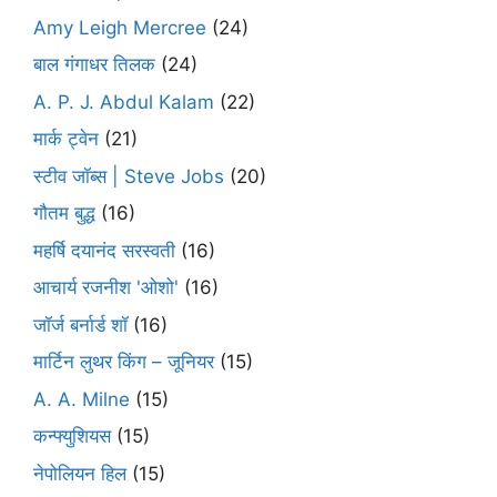
Amy Leigh Mercree
(24)
बाल गंगाधर तिलक
(24)
A. P. J. Abdul Kalam
(22)
मार्क ट्वेन
(21)
स्टीव जॉब्स | Steve Jobs
(20)
गौतम बुद्ध
(16)
महर्षि दयानंद सरस्वती
(16)
आचार्य रजनीश 'ओशो'
(16)
जॉर्ज बर्नार्ड शॉ
(16)
मार्टिन लुथर किंग – जूनियर
(15)
A. A. Milne
(15)
कन्फ्युशियस
(15)
नेपोलियन हिल
(15)