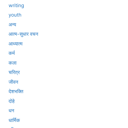
writing
youth
अन्य
आत्म-सुधार वचन
आध्यात्म
कर्म
कला
चरित्र
जीवन
देशभक्ति
दोहे
धन
धार्मिक