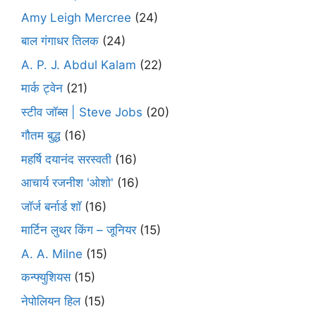
Amy Leigh Mercree
(24)
बाल गंगाधर तिलक
(24)
A. P. J. Abdul Kalam
(22)
मार्क ट्वेन
(21)
स्टीव जॉब्स | Steve Jobs
(20)
गौतम बुद्ध
(16)
महर्षि दयानंद सरस्वती
(16)
आचार्य रजनीश 'ओशो'
(16)
जॉर्ज बर्नार्ड शॉ
(16)
मार्टिन लुथर किंग – जूनियर
(15)
A. A. Milne
(15)
कन्फ्युशियस
(15)
नेपोलियन हिल
(15)