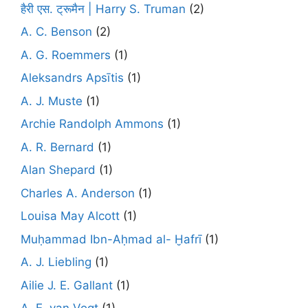
हैरी एस. ट्रूमैन | Harry S. Truman
(2)
A. C. Benson
(2)
A. G. Roemmers
(1)
Aleksandrs Apsītis
(1)
A. J. Muste
(1)
Archie Randolph Ammons
(1)
A. R. Bernard
(1)
Alan Shepard
(1)
Charles A. Anderson
(1)
Louisa May Alcott
(1)
Muḥammad Ibn-Aḥmad al- Ḫafrī
(1)
A. J. Liebling
(1)
Ailie J. E. Gallant
(1)