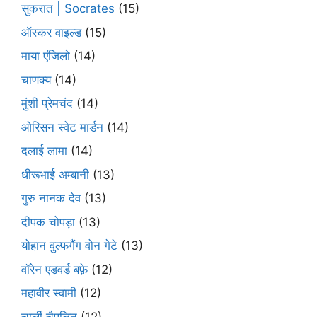
सुकरात | Socrates
(15)
ऑस्कर वाइल्ड
(15)
माया एंजिलो
(14)
चाणक्य
(14)
मुंशी प्रेमचंद
(14)
ओरिसन स्‍वेट मार्डन
(14)
दलाई लामा
(14)
धीरूभाई अम्बानी
(13)
गुरु नानक देव
(13)
दीपक चोपड़ा
(13)
योहान वुल्फगैंग वोन गेटे
(13)
वॉरेन एडवर्ड बफ़े
(12)
महावीर स्वामी
(12)
चार्ली चैपलिन
(12)