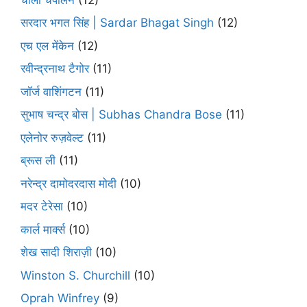
सरदार भगत सिंह | Sardar Bhagat Singh
(12)
एच एल मेंकेन
(12)
रवीन्द्रनाथ टैगोर
(11)
जॉर्ज वाशिंगटन
(11)
सुभाष चन्द्र बोस | Subhas Chandra Bose
(11)
एलेनोर रुज़वेल्ट
(11)
ब्रूस ली
(11)
नरेन्द्र दामोदरदास मोदी
(10)
मदर टेरेसा
(10)
कार्ल मार्क्स
(10)
शेख सादी शिराज़ी
(10)
Winston S. Churchill
(10)
Oprah Winfrey
(9)