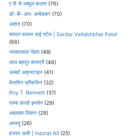
ए पी जे अब्दुल कलाम
(76)
डॉ॰ बी॰ आर॰ अम्बेडकर
(70)
अज्ञात
(70)
सरदार वल्लभ भाई पटेल | Sardar Vallabhbhai Patel
(66)
जवाहरलाल नेहरू
(48)
लाल बहादुर शास्त्री
(46)
अल्बर्ट आइन्स्टाइन
(41)
बेंजामिन फ्रैंकलिन
(32)
Roy T. Bennett
(31)
राल्फ वाल्डो इमर्सन
(29)
अब्राहम लिंकन
(29)
अरस्तु
(26)
हजरत अली | Hazrat Ali
(25)