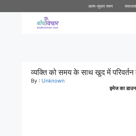
Skip
आत्म-सुधार वचन
सफलत
to
content
व्यक्ति को समय के साथ खुद में परिवर्त
By :
Unknown
इमेज का डाउनल