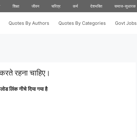
ा
शिक्षा
जीवन
चरित्र
कर्म
देशभक्ति
समाज-सुधारक
Quotes By Authors
Quotes By Categories
Govt Job
न करते रहना चाहिए।
ोड लिंक नीचे दिया गया है