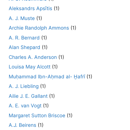
Aleksandrs Apsītis
(1)
A. J. Muste
(1)
Archie Randolph Ammons
(1)
A. R. Bernard
(1)
Alan Shepard
(1)
Charles A. Anderson
(1)
Louisa May Alcott
(1)
Muḥammad Ibn-Aḥmad al- Ḫafrī
(1)
A. J. Liebling
(1)
Ailie J. E. Gallant
(1)
A. E. van Vogt
(1)
Margaret Sutton Briscoe
(1)
A.J. Beirens
(1)