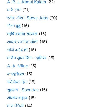
A. P. J. Abdul Kalam
(22)
मार्क ट्वेन
(21)
स्टीव जॉब्स | Steve Jobs
(20)
गौतम बुद्ध
(16)
महर्षि दयानंद सरस्वती
(16)
आचार्य रजनीश 'ओशो'
(16)
जॉर्ज बर्नार्ड शॉ
(16)
मार्टिन लुथर किंग – जूनियर
(15)
A. A. Milne
(15)
कन्फ्युशियस
(15)
नेपोलियन हिल
(15)
सुकरात | Socrates
(15)
ऑस्कर वाइल्ड
(15)
माया एंजिलो
(14)