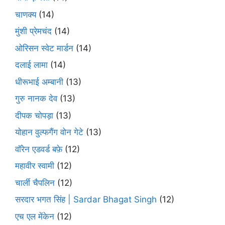
चाणक्य
(14)
मुंशी प्रेमचंद
(14)
ओरिसन स्‍वेट मार्डन
(14)
दलाई लामा
(14)
धीरूभाई अम्बानी
(13)
गुरु नानक देव
(13)
दीपक चोपड़ा
(13)
योहान वुल्फगैंग वोन गेटे
(13)
वॉरेन एडवर्ड बफ़े
(12)
महावीर स्वामी
(12)
चार्ली चैपलिन
(12)
सरदार भगत सिंह | Sardar Bhagat Singh
(12)
एच एल मेंकेन
(12)