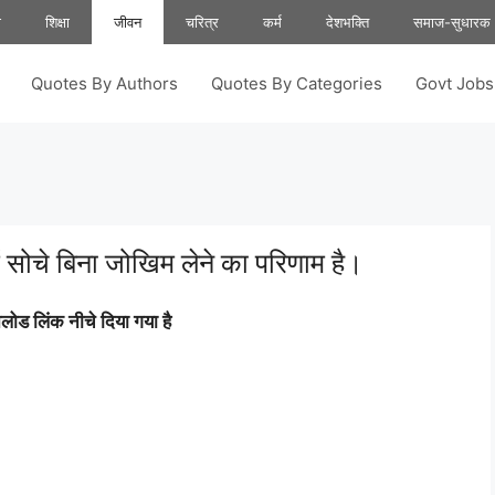
ा
शिक्षा
जीवन
चरित्र
कर्म
देशभक्ति
समाज-सुधारक
Quotes By Authors
Quotes By Categories
Govt Job
सोचे बिना जोखिम लेने का परिणाम है।
ोड लिंक नीचे दिया गया है