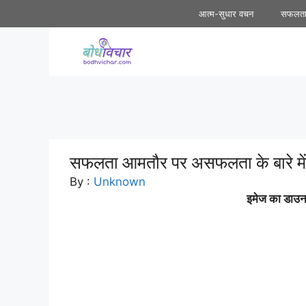
Skip
आत्म-सुधार वचन
सफलत
to
content
सफलता आमतौर पर असफलता के बारे में 
By :
Unknown
इमेज का डाउनल