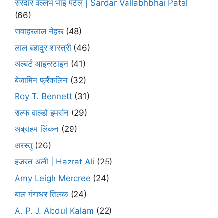
सरदार वल्लभ भाई पटेल | Sardar Vallabhbhai Patel
(66)
जवाहरलाल नेहरू
(48)
लाल बहादुर शास्त्री
(46)
अल्बर्ट आइन्स्टाइन
(41)
बेंजामिन फ्रैंकलिन
(32)
Roy T. Bennett
(31)
राल्फ वाल्डो इमर्सन
(29)
अब्राहम लिंकन
(29)
अरस्तु
(26)
हजरत अली | Hazrat Ali
(25)
Amy Leigh Mercree
(24)
बाल गंगाधर तिलक
(24)
A. P. J. Abdul Kalam
(22)