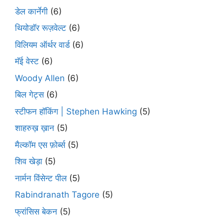
डेल कार्नेगी
(6)
थियोडॉर रूज़वेल्ट
(6)
विलियम ऑर्थर वार्ड
(6)
मॅई वेस्ट
(6)
Woody Allen
(6)
बिल गेट्स
(6)
स्टीफन हॉकिंग | Stephen Hawking
(5)
शाहरुख़ ख़ान
(5)
मैल्कॉम एस फ़ोर्ब्स
(5)
शिव खेड़ा
(5)
नार्मन विंसेन्ट पील
(5)
Rabindranath Tagore
(5)
फ्रांसिस बेकन
(5)