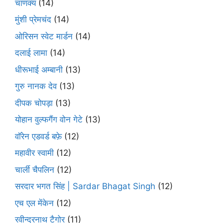
चाणक्य
(14)
मुंशी प्रेमचंद
(14)
ओरिसन स्‍वेट मार्डन
(14)
दलाई लामा
(14)
धीरूभाई अम्बानी
(13)
गुरु नानक देव
(13)
दीपक चोपड़ा
(13)
योहान वुल्फगैंग वोन गेटे
(13)
वॉरेन एडवर्ड बफ़े
(12)
महावीर स्वामी
(12)
चार्ली चैपलिन
(12)
सरदार भगत सिंह | Sardar Bhagat Singh
(12)
एच एल मेंकेन
(12)
रवीन्द्रनाथ टैगोर
(11)