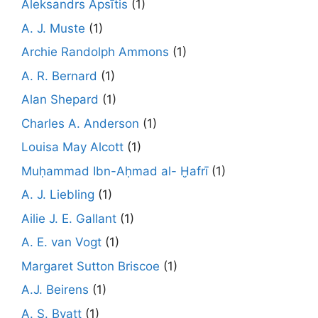
Aleksandrs Apsītis
(1)
A. J. Muste
(1)
Archie Randolph Ammons
(1)
A. R. Bernard
(1)
Alan Shepard
(1)
Charles A. Anderson
(1)
Louisa May Alcott
(1)
Muḥammad Ibn-Aḥmad al- Ḫafrī
(1)
A. J. Liebling
(1)
Ailie J. E. Gallant
(1)
A. E. van Vogt
(1)
Margaret Sutton Briscoe
(1)
A.J. Beirens
(1)
A. S. Byatt
(1)