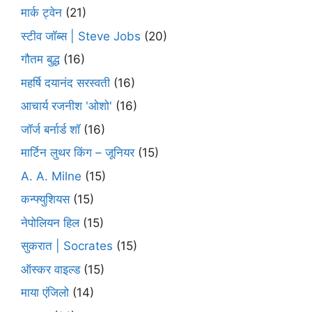
मार्क ट्वेन
(21)
स्टीव जॉब्स | Steve Jobs
(20)
गौतम बुद्ध
(16)
महर्षि दयानंद सरस्वती
(16)
आचार्य रजनीश 'ओशो'
(16)
जॉर्ज बर्नार्ड शॉ
(16)
मार्टिन लुथर किंग – जूनियर
(15)
A. A. Milne
(15)
कन्फ्युशियस
(15)
नेपोलियन हिल
(15)
सुकरात | Socrates
(15)
ऑस्कर वाइल्ड
(15)
माया एंजिलो
(14)