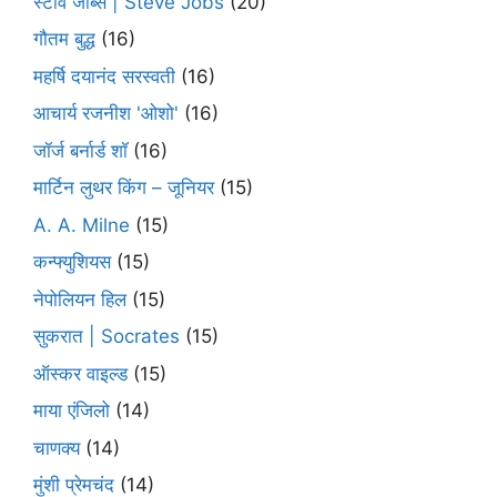
स्टीव जॉब्स | Steve Jobs
(20)
गौतम बुद्ध
(16)
महर्षि दयानंद सरस्वती
(16)
आचार्य रजनीश 'ओशो'
(16)
जॉर्ज बर्नार्ड शॉ
(16)
मार्टिन लुथर किंग – जूनियर
(15)
A. A. Milne
(15)
कन्फ्युशियस
(15)
नेपोलियन हिल
(15)
सुकरात | Socrates
(15)
ऑस्कर वाइल्ड
(15)
माया एंजिलो
(14)
चाणक्य
(14)
मुंशी प्रेमचंद
(14)