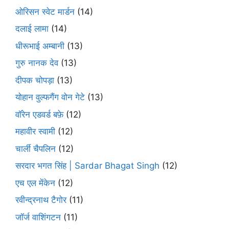
ओरिसन स्‍वेट मार्डन
(14)
दलाई लामा
(14)
धीरूभाई अम्बानी
(13)
गुरु नानक देव
(13)
दीपक चोपड़ा
(13)
योहान वुल्फगैंग वोन गेटे
(13)
वॉरेन एडवर्ड बफ़े
(12)
महावीर स्वामी
(12)
चार्ली चैपलिन
(12)
सरदार भगत सिंह | Sardar Bhagat Singh
(12)
एच एल मेंकेन
(12)
रवीन्द्रनाथ टैगोर
(11)
जॉर्ज वाशिंगटन
(11)