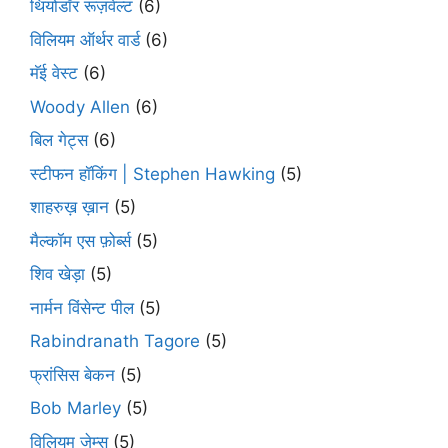
थियोडॉर रूज़वेल्ट
(6)
विलियम ऑर्थर वार्ड
(6)
मॅई वेस्ट
(6)
Woody Allen
(6)
बिल गेट्स
(6)
स्टीफन हॉकिंग | Stephen Hawking
(5)
शाहरुख़ ख़ान
(5)
मैल्कॉम एस फ़ोर्ब्स
(5)
शिव खेड़ा
(5)
नार्मन विंसेन्ट पील
(5)
Rabindranath Tagore
(5)
फ्रांसिस बेकन
(5)
Bob Marley
(5)
विलियम जेम्स
(5)