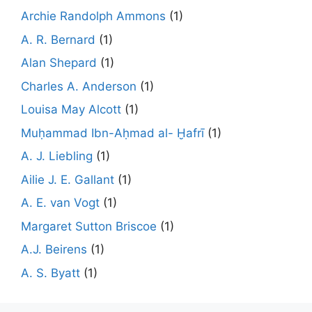
Archie Randolph Ammons
(1)
A. R. Bernard
(1)
Alan Shepard
(1)
Charles A. Anderson
(1)
Louisa May Alcott
(1)
Muḥammad Ibn-Aḥmad al- Ḫafrī
(1)
A. J. Liebling
(1)
Ailie J. E. Gallant
(1)
A. E. van Vogt
(1)
Margaret Sutton Briscoe
(1)
A.J. Beirens
(1)
A. S. Byatt
(1)