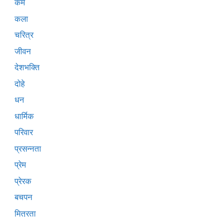
कर्म
कला
चरित्र
जीवन
देशभक्ति
दोहे
धन
धार्मिक
परिवार
प्रसन्नता
प्रेम
प्रेरक
बचपन
मित्रता