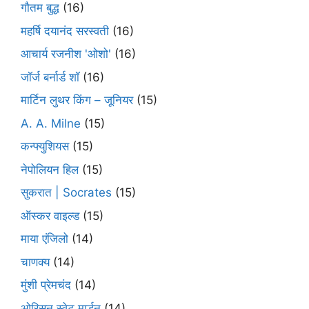
गौतम बुद्ध
(16)
महर्षि दयानंद सरस्वती
(16)
आचार्य रजनीश 'ओशो'
(16)
जॉर्ज बर्नार्ड शॉ
(16)
मार्टिन लुथर किंग – जूनियर
(15)
A. A. Milne
(15)
कन्फ्युशियस
(15)
नेपोलियन हिल
(15)
सुकरात | Socrates
(15)
ऑस्कर वाइल्ड
(15)
माया एंजिलो
(14)
चाणक्य
(14)
मुंशी प्रेमचंद
(14)
ओरिसन स्‍वेट मार्डन
(14)