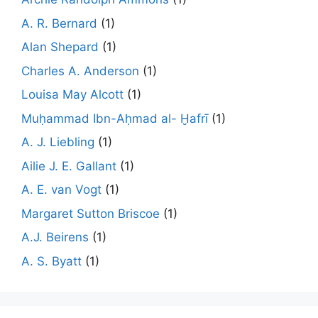
A. R. Bernard
(1)
Alan Shepard
(1)
Charles A. Anderson
(1)
Louisa May Alcott
(1)
Muḥammad Ibn-Aḥmad al- Ḫafrī
(1)
A. J. Liebling
(1)
Ailie J. E. Gallant
(1)
A. E. van Vogt
(1)
Margaret Sutton Briscoe
(1)
A.J. Beirens
(1)
A. S. Byatt
(1)