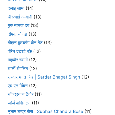
दलाई लामा
(14)
धीरूभाई अम्बानी
(13)
गुरु नानक देव
(13)
दीपक चोपड़ा
(13)
योहान वुल्फगैंग वोन गेटे
(13)
वॉरेन एडवर्ड बफ़े
(12)
महावीर स्वामी
(12)
चार्ली चैपलिन
(12)
सरदार भगत सिंह | Sardar Bhagat Singh
(12)
एच एल मेंकेन
(12)
रवीन्द्रनाथ टैगोर
(11)
जॉर्ज वाशिंगटन
(11)
सुभाष चन्द्र बोस | Subhas Chandra Bose
(11)