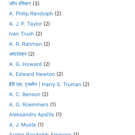
जॉन रस्किन
(3)
A. Philip Randolph
(2)
A. J. P. Taylor
(2)
Ivan Trush
(2)
A. R. Rahman
(2)
अष्टावक्र
(2)
A. G. Howard
(2)
A. Edward Newton
(2)
हैरी एस. ट्रूमैन | Harry S. Truman
(2)
A. C. Benson
(2)
A. G. Roemmers
(1)
Aleksandrs Apsītis
(1)
A. J. Muste
(1)
Archie Randolph Ammons
(1)