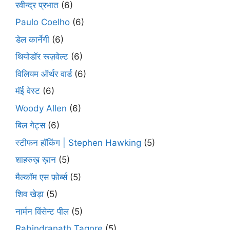
रवीन्द्र प्रभात
(6)
Paulo Coelho
(6)
डेल कार्नेगी
(6)
थियोडॉर रूज़वेल्ट
(6)
विलियम ऑर्थर वार्ड
(6)
मॅई वेस्ट
(6)
Woody Allen
(6)
बिल गेट्स
(6)
स्टीफन हॉकिंग | Stephen Hawking
(5)
शाहरुख़ ख़ान
(5)
मैल्कॉम एस फ़ोर्ब्स
(5)
शिव खेड़ा
(5)
नार्मन विंसेन्ट पील
(5)
Rabindranath Tagore
(5)