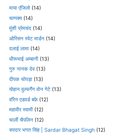
माया एंजिलो
(14)
चाणक्य
(14)
मुंशी प्रेमचंद
(14)
ओरिसन स्‍वेट मार्डन
(14)
दलाई लामा
(14)
धीरूभाई अम्बानी
(13)
गुरु नानक देव
(13)
दीपक चोपड़ा
(13)
योहान वुल्फगैंग वोन गेटे
(13)
वॉरेन एडवर्ड बफ़े
(12)
महावीर स्वामी
(12)
चार्ली चैपलिन
(12)
सरदार भगत सिंह | Sardar Bhagat Singh
(12)