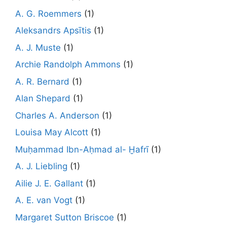
A. G. Roemmers
(1)
Aleksandrs Apsītis
(1)
A. J. Muste
(1)
Archie Randolph Ammons
(1)
A. R. Bernard
(1)
Alan Shepard
(1)
Charles A. Anderson
(1)
Louisa May Alcott
(1)
Muḥammad Ibn-Aḥmad al- Ḫafrī
(1)
A. J. Liebling
(1)
Ailie J. E. Gallant
(1)
A. E. van Vogt
(1)
Margaret Sutton Briscoe
(1)