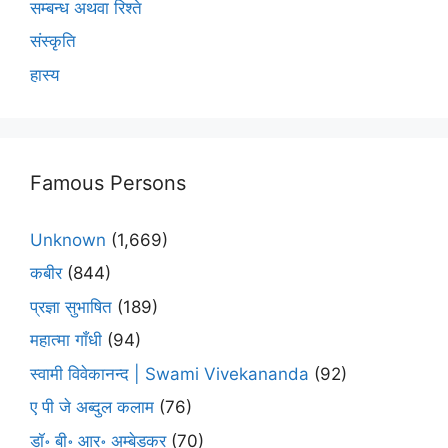
सम्बन्ध अथवा रिश्ते
संस्कृति
हास्य
Famous Persons
Unknown
(1,669)
कबीर
(844)
प्रज्ञा सुभाषित
(189)
महात्मा गाँधी
(94)
स्वामी विवेकानन्द | Swami Vivekananda
(92)
ए पी जे अब्दुल कलाम
(76)
डॉ॰ बी॰ आर॰ अम्बेडकर
(70)