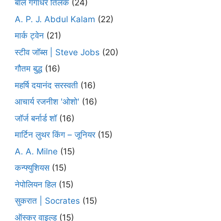
बाल गंगाधर तिलक
(24)
A. P. J. Abdul Kalam
(22)
मार्क ट्वेन
(21)
स्टीव जॉब्स | Steve Jobs
(20)
गौतम बुद्ध
(16)
महर्षि दयानंद सरस्वती
(16)
आचार्य रजनीश 'ओशो'
(16)
जॉर्ज बर्नार्ड शॉ
(16)
मार्टिन लुथर किंग – जूनियर
(15)
A. A. Milne
(15)
कन्फ्युशियस
(15)
नेपोलियन हिल
(15)
सुकरात | Socrates
(15)
ऑस्कर वाइल्ड
(15)