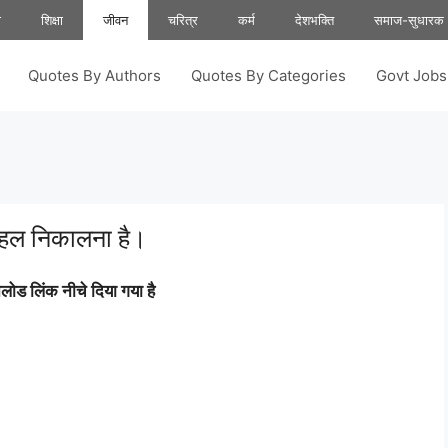
ा
शिक्षा
जीवन
चरित्र
कर्म
देशभक्ति
समाज-सुधारक
Quotes By Authors
Quotes By Categories
Govt Job
ा हल निकालना है।
ोड लिंक नीचे दिया गया है