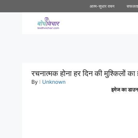
Skip
आत्म-सुधार वचन
सफलत
to
content
रचनात्मक होना हर दिन की मुश्किलों क
By :
Unknown
इमेज का डाउनल