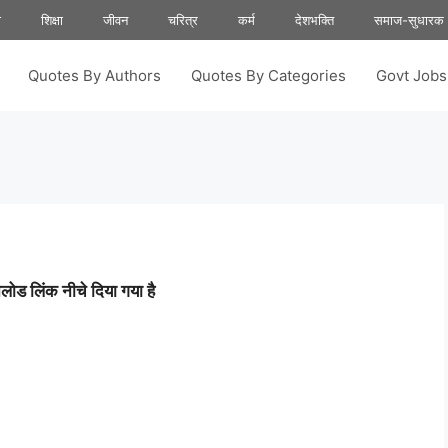
ा
शिक्षा
जीवन
चरित्र
कर्म
देशभक्ति
समाज-सुधारक
Quotes By Authors
Quotes By Categories
Govt Job
ोड लिंक नीचे दिया गया है