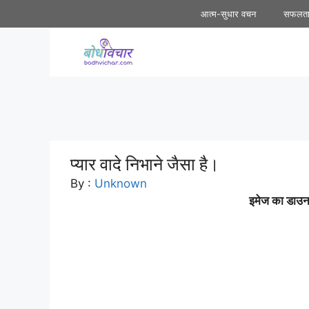
Skip
आत्म-सुधार वचन
सफलत
to
content
प्यार वादे निभाने जैसा है।
By :
Unknown
इमेज का डाउनल