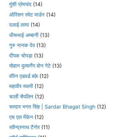
मुंशी प्रेमचंद
(14)
ओरिसन स्‍वेट मार्डन
(14)
दलाई लामा
(14)
धीरूभाई अम्बानी
(13)
गुरु नानक देव
(13)
दीपक चोपड़ा
(13)
योहान वुल्फगैंग वोन गेटे
(13)
वॉरेन एडवर्ड बफ़े
(12)
महावीर स्वामी
(12)
चार्ली चैपलिन
(12)
सरदार भगत सिंह | Sardar Bhagat Singh
(12)
एच एल मेंकेन
(12)
रवीन्द्रनाथ टैगोर
(11)