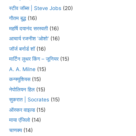
स्टीव जॉब्स | Steve Jobs
(20)
गौतम बुद्ध
(16)
महर्षि दयानंद सरस्वती
(16)
आचार्य रजनीश 'ओशो'
(16)
जॉर्ज बर्नार्ड शॉ
(16)
मार्टिन लुथर किंग – जूनियर
(15)
A. A. Milne
(15)
कन्फ्युशियस
(15)
नेपोलियन हिल
(15)
सुकरात | Socrates
(15)
ऑस्कर वाइल्ड
(15)
माया एंजिलो
(14)
चाणक्य
(14)