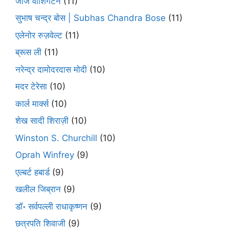
जॉर्ज वाशिंगटन
(11)
सुभाष चन्द्र बोस | Subhas Chandra Bose
(11)
एलेनोर रुज़वेल्ट
(11)
ब्रूस ली
(11)
नरेन्द्र दामोदरदास मोदी
(10)
मदर टेरेसा
(10)
कार्ल मार्क्स
(10)
शेख सादी शिराज़ी
(10)
Winston S. Churchill
(10)
Oprah Winfrey
(9)
एल्बर्ट हबार्ड
(9)
खलील जिब्रान
(9)
डॉ॰ सर्वपल्ली राधाकृष्णन
(9)
छत्रपति शिवाजी
(9)