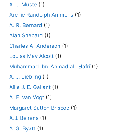
A. J. Muste
(1)
Archie Randolph Ammons
(1)
A. R. Bernard
(1)
Alan Shepard
(1)
Charles A. Anderson
(1)
Louisa May Alcott
(1)
Muḥammad Ibn-Aḥmad al- Ḫafrī
(1)
A. J. Liebling
(1)
Ailie J. E. Gallant
(1)
A. E. van Vogt
(1)
Margaret Sutton Briscoe
(1)
A.J. Beirens
(1)
A. S. Byatt
(1)