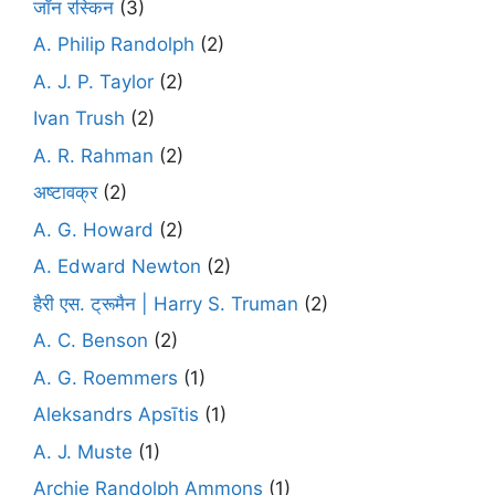
जॉन रस्किन
(3)
A. Philip Randolph
(2)
A. J. P. Taylor
(2)
Ivan Trush
(2)
A. R. Rahman
(2)
अष्टावक्र
(2)
A. G. Howard
(2)
A. Edward Newton
(2)
हैरी एस. ट्रूमैन | Harry S. Truman
(2)
A. C. Benson
(2)
A. G. Roemmers
(1)
Aleksandrs Apsītis
(1)
A. J. Muste
(1)
Archie Randolph Ammons
(1)