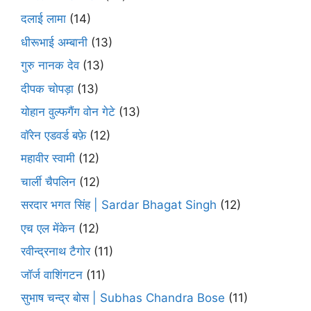
दलाई लामा
(14)
धीरूभाई अम्बानी
(13)
गुरु नानक देव
(13)
दीपक चोपड़ा
(13)
योहान वुल्फगैंग वोन गेटे
(13)
वॉरेन एडवर्ड बफ़े
(12)
महावीर स्वामी
(12)
चार्ली चैपलिन
(12)
सरदार भगत सिंह | Sardar Bhagat Singh
(12)
एच एल मेंकेन
(12)
रवीन्द्रनाथ टैगोर
(11)
जॉर्ज वाशिंगटन
(11)
सुभाष चन्द्र बोस | Subhas Chandra Bose
(11)