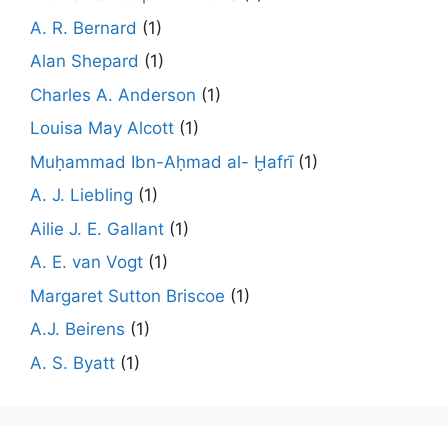
A. R. Bernard
(1)
Alan Shepard
(1)
Charles A. Anderson
(1)
Louisa May Alcott
(1)
Muḥammad Ibn-Aḥmad al- Ḫafrī
(1)
A. J. Liebling
(1)
Ailie J. E. Gallant
(1)
A. E. van Vogt
(1)
Margaret Sutton Briscoe
(1)
A.J. Beirens
(1)
A. S. Byatt
(1)