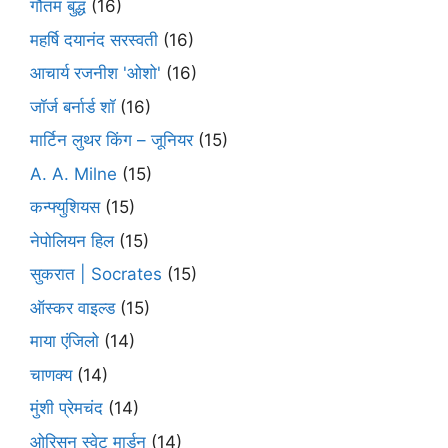
गौतम बुद्ध
(16)
महर्षि दयानंद सरस्वती
(16)
आचार्य रजनीश 'ओशो'
(16)
जॉर्ज बर्नार्ड शॉ
(16)
मार्टिन लुथर किंग – जूनियर
(15)
A. A. Milne
(15)
कन्फ्युशियस
(15)
नेपोलियन हिल
(15)
सुकरात | Socrates
(15)
ऑस्कर वाइल्ड
(15)
माया एंजिलो
(14)
चाणक्य
(14)
मुंशी प्रेमचंद
(14)
ओरिसन स्‍वेट मार्डन
(14)