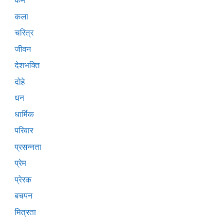
कर्म
कला
चरित्र
जीवन
देशभक्ति
दोहे
धन
धार्मिक
परिवार
प्रसन्नता
प्रेम
प्रेरक
बचपन
मित्रता