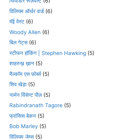
थियोडॉर रूज़वेल्ट
(6)
विलियम ऑर्थर वार्ड
(6)
मॅई वेस्ट
(6)
Woody Allen
(6)
बिल गेट्स
(6)
स्टीफन हॉकिंग | Stephen Hawking
(5)
शाहरुख़ ख़ान
(5)
मैल्कॉम एस फ़ोर्ब्स
(5)
शिव खेड़ा
(5)
नार्मन विंसेन्ट पील
(5)
Rabindranath Tagore
(5)
फ्रांसिस बेकन
(5)
Bob Marley
(5)
विलियम जेम्स
(5)