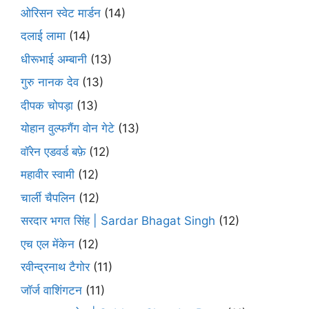
ओरिसन स्‍वेट मार्डन
(14)
दलाई लामा
(14)
धीरूभाई अम्बानी
(13)
गुरु नानक देव
(13)
दीपक चोपड़ा
(13)
योहान वुल्फगैंग वोन गेटे
(13)
वॉरेन एडवर्ड बफ़े
(12)
महावीर स्वामी
(12)
चार्ली चैपलिन
(12)
सरदार भगत सिंह | Sardar Bhagat Singh
(12)
एच एल मेंकेन
(12)
रवीन्द्रनाथ टैगोर
(11)
जॉर्ज वाशिंगटन
(11)