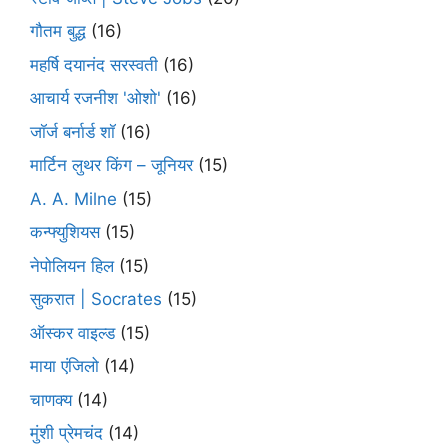
गौतम बुद्ध
(16)
महर्षि दयानंद सरस्वती
(16)
आचार्य रजनीश 'ओशो'
(16)
जॉर्ज बर्नार्ड शॉ
(16)
मार्टिन लुथर किंग – जूनियर
(15)
A. A. Milne
(15)
कन्फ्युशियस
(15)
नेपोलियन हिल
(15)
सुकरात | Socrates
(15)
ऑस्कर वाइल्ड
(15)
माया एंजिलो
(14)
चाणक्य
(14)
मुंशी प्रेमचंद
(14)