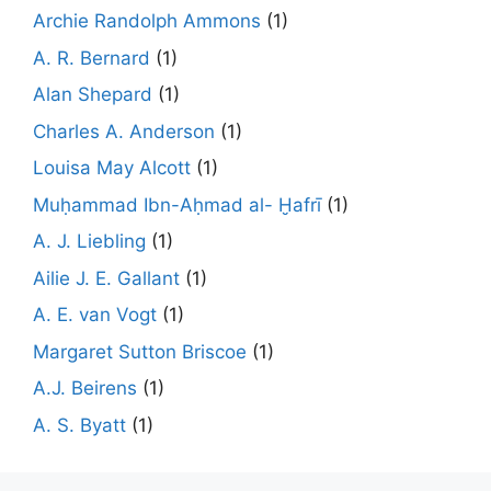
Archie Randolph Ammons
(1)
A. R. Bernard
(1)
Alan Shepard
(1)
Charles A. Anderson
(1)
Louisa May Alcott
(1)
Muḥammad Ibn-Aḥmad al- Ḫafrī
(1)
A. J. Liebling
(1)
Ailie J. E. Gallant
(1)
A. E. van Vogt
(1)
Margaret Sutton Briscoe
(1)
A.J. Beirens
(1)
A. S. Byatt
(1)