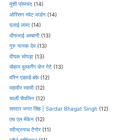
मुंशी प्रेमचंद
(14)
ओरिसन स्‍वेट मार्डन
(14)
दलाई लामा
(14)
धीरूभाई अम्बानी
(13)
गुरु नानक देव
(13)
दीपक चोपड़ा
(13)
योहान वुल्फगैंग वोन गेटे
(13)
वॉरेन एडवर्ड बफ़े
(12)
महावीर स्वामी
(12)
चार्ली चैपलिन
(12)
सरदार भगत सिंह | Sardar Bhagat Singh
(12)
एच एल मेंकेन
(12)
रवीन्द्रनाथ टैगोर
(11)