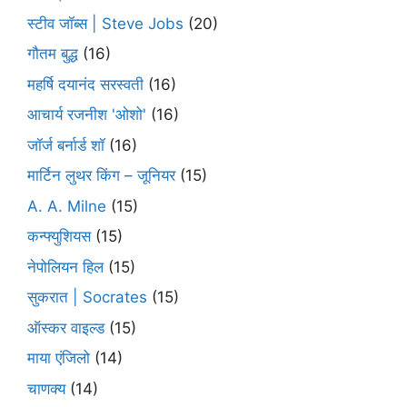
स्टीव जॉब्स | Steve Jobs
(20)
गौतम बुद्ध
(16)
महर्षि दयानंद सरस्वती
(16)
आचार्य रजनीश 'ओशो'
(16)
जॉर्ज बर्नार्ड शॉ
(16)
मार्टिन लुथर किंग – जूनियर
(15)
A. A. Milne
(15)
कन्फ्युशियस
(15)
नेपोलियन हिल
(15)
सुकरात | Socrates
(15)
ऑस्कर वाइल्ड
(15)
माया एंजिलो
(14)
चाणक्य
(14)