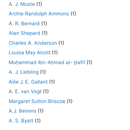
A. J. Muste
(1)
Archie Randolph Ammons
(1)
A. R. Bernard
(1)
Alan Shepard
(1)
Charles A. Anderson
(1)
Louisa May Alcott
(1)
Muḥammad Ibn-Aḥmad al- Ḫafrī
(1)
A. J. Liebling
(1)
Ailie J. E. Gallant
(1)
A. E. van Vogt
(1)
Margaret Sutton Briscoe
(1)
A.J. Beirens
(1)
A. S. Byatt
(1)