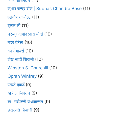
जॉर्ज वाशिंगटन
(11)
सुभाष चन्द्र बोस | Subhas Chandra Bose
(11)
एलेनोर रुज़वेल्ट
(11)
ब्रूस ली
(11)
नरेन्द्र दामोदरदास मोदी
(10)
मदर टेरेसा
(10)
कार्ल मार्क्स
(10)
शेख सादी शिराज़ी
(10)
Winston S. Churchill
(10)
Oprah Winfrey
(9)
एल्बर्ट हबार्ड
(9)
खलील जिब्रान
(9)
डॉ॰ सर्वपल्ली राधाकृष्णन
(9)
छत्रपति शिवाजी
(9)