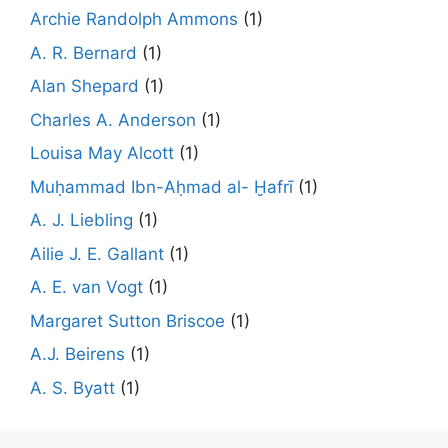
Archie Randolph Ammons
(1)
A. R. Bernard
(1)
Alan Shepard
(1)
Charles A. Anderson
(1)
Louisa May Alcott
(1)
Muḥammad Ibn-Aḥmad al- Ḫafrī
(1)
A. J. Liebling
(1)
Ailie J. E. Gallant
(1)
A. E. van Vogt
(1)
Margaret Sutton Briscoe
(1)
A.J. Beirens
(1)
A. S. Byatt
(1)