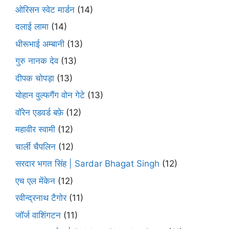
ओरिसन स्‍वेट मार्डन
(14)
दलाई लामा
(14)
धीरूभाई अम्बानी
(13)
गुरु नानक देव
(13)
दीपक चोपड़ा
(13)
योहान वुल्फगैंग वोन गेटे
(13)
वॉरेन एडवर्ड बफ़े
(12)
महावीर स्वामी
(12)
चार्ली चैपलिन
(12)
सरदार भगत सिंह | Sardar Bhagat Singh
(12)
एच एल मेंकेन
(12)
रवीन्द्रनाथ टैगोर
(11)
जॉर्ज वाशिंगटन
(11)