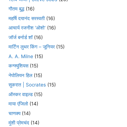
गौतम बुद्ध
(16)
महर्षि दयानंद सरस्वती
(16)
आचार्य रजनीश 'ओशो'
(16)
जॉर्ज बर्नार्ड शॉ
(16)
मार्टिन लुथर किंग – जूनियर
(15)
A. A. Milne
(15)
कन्फ्युशियस
(15)
नेपोलियन हिल
(15)
सुकरात | Socrates
(15)
ऑस्कर वाइल्ड
(15)
माया एंजिलो
(14)
चाणक्य
(14)
मुंशी प्रेमचंद
(14)