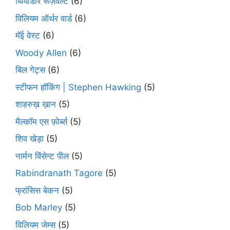
थियोडॉर रूज़वेल्ट
(6)
विलियम ऑर्थर वार्ड
(6)
मॅई वेस्ट
(6)
Woody Allen
(6)
बिल गेट्स
(6)
स्टीफन हॉकिंग | Stephen Hawking
(5)
शाहरुख़ ख़ान
(5)
मैल्कॉम एस फ़ोर्ब्स
(5)
शिव खेड़ा
(5)
नार्मन विंसेन्ट पील
(5)
Rabindranath Tagore
(5)
फ्रांसिस बेकन
(5)
Bob Marley
(5)
विलियम जेम्स
(5)