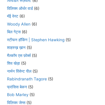
थियोडॉर रूज़वेल्ट
(6)
विलियम ऑर्थर वार्ड
(6)
मॅई वेस्ट
(6)
Woody Allen
(6)
बिल गेट्स
(6)
स्टीफन हॉकिंग | Stephen Hawking
(5)
शाहरुख़ ख़ान
(5)
मैल्कॉम एस फ़ोर्ब्स
(5)
शिव खेड़ा
(5)
नार्मन विंसेन्ट पील
(5)
Rabindranath Tagore
(5)
फ्रांसिस बेकन
(5)
Bob Marley
(5)
विलियम जेम्स
(5)