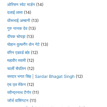
ओरिसन स्‍वेट मार्डन
(14)
दलाई लामा
(14)
धीरूभाई अम्बानी
(13)
गुरु नानक देव
(13)
दीपक चोपड़ा
(13)
योहान वुल्फगैंग वोन गेटे
(13)
वॉरेन एडवर्ड बफ़े
(12)
महावीर स्वामी
(12)
चार्ली चैपलिन
(12)
सरदार भगत सिंह | Sardar Bhagat Singh
(12)
एच एल मेंकेन
(12)
रवीन्द्रनाथ टैगोर
(11)
जॉर्ज वाशिंगटन
(11)