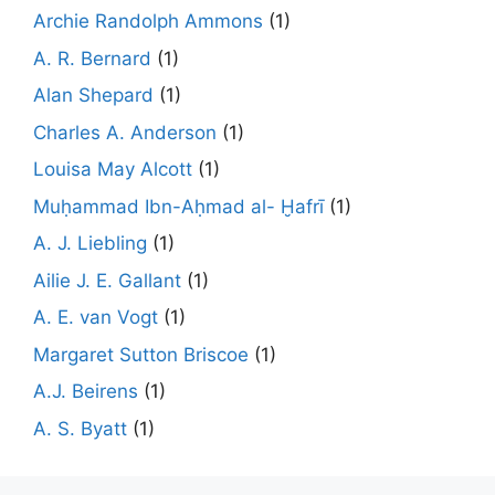
Archie Randolph Ammons
(1)
A. R. Bernard
(1)
Alan Shepard
(1)
Charles A. Anderson
(1)
Louisa May Alcott
(1)
Muḥammad Ibn-Aḥmad al- Ḫafrī
(1)
A. J. Liebling
(1)
Ailie J. E. Gallant
(1)
A. E. van Vogt
(1)
Margaret Sutton Briscoe
(1)
A.J. Beirens
(1)
A. S. Byatt
(1)