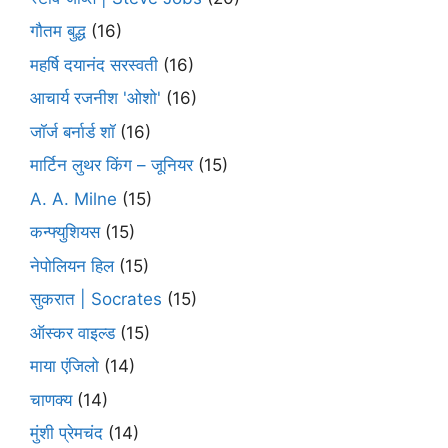
गौतम बुद्ध
(16)
महर्षि दयानंद सरस्वती
(16)
आचार्य रजनीश 'ओशो'
(16)
जॉर्ज बर्नार्ड शॉ
(16)
मार्टिन लुथर किंग – जूनियर
(15)
A. A. Milne
(15)
कन्फ्युशियस
(15)
नेपोलियन हिल
(15)
सुकरात | Socrates
(15)
ऑस्कर वाइल्ड
(15)
माया एंजिलो
(14)
चाणक्य
(14)
मुंशी प्रेमचंद
(14)