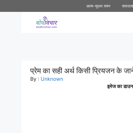
Skip
आत्म-सुधार वचन
सफलत
to
content
प्रेम का सही अर्थ किसी प्रियजन के जान
By :
Unknown
इमेज का डाउनल