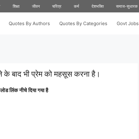
ा
शिक्षा
जीवन
चरित्र
कर्म
देशभक्ति
समाज-सुधारक
Quotes By Authors
Quotes By Categories
Govt Job
े के बाद भी प्रेम को महसूस करना है।
ोड लिंक नीचे दिया गया है