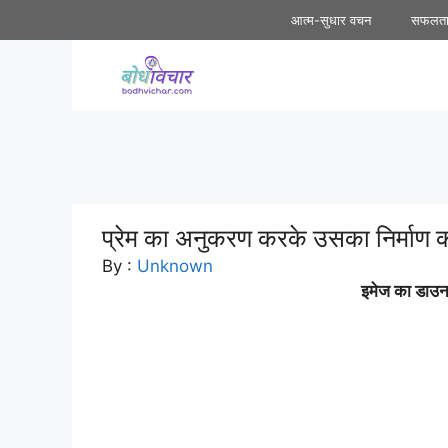
Skip
आत्म-सुधार वचन
सफलत
to
content
प्रेम का अनुकरण करके उसका निर्माण 
By :
Unknown
इमेज का डाउनल