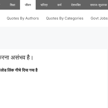
ा
शिक्षा
जीवन
चरित्र
कर्म
देशभक्ति
समाज-सुधारक
Quotes By Authors
Quotes By Categories
Govt Job
करना असंभव है।
ोड लिंक नीचे दिया गया है