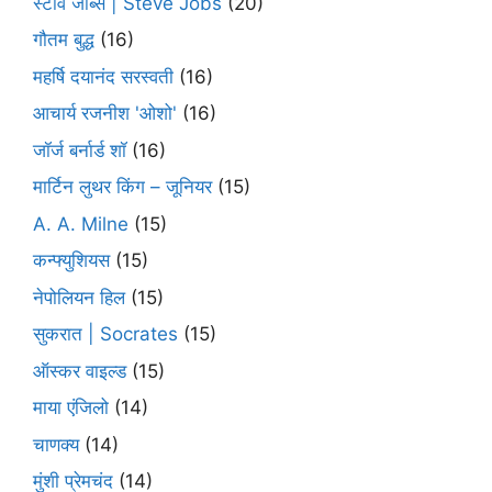
स्टीव जॉब्स | Steve Jobs
(20)
गौतम बुद्ध
(16)
महर्षि दयानंद सरस्वती
(16)
आचार्य रजनीश 'ओशो'
(16)
जॉर्ज बर्नार्ड शॉ
(16)
मार्टिन लुथर किंग – जूनियर
(15)
A. A. Milne
(15)
कन्फ्युशियस
(15)
नेपोलियन हिल
(15)
सुकरात | Socrates
(15)
ऑस्कर वाइल्ड
(15)
माया एंजिलो
(14)
चाणक्य
(14)
मुंशी प्रेमचंद
(14)