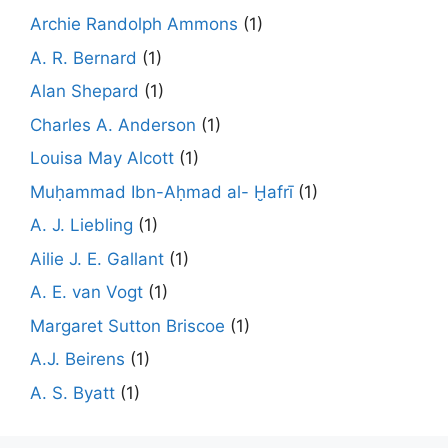
Archie Randolph Ammons
(1)
A. R. Bernard
(1)
Alan Shepard
(1)
Charles A. Anderson
(1)
Louisa May Alcott
(1)
Muḥammad Ibn-Aḥmad al- Ḫafrī
(1)
A. J. Liebling
(1)
Ailie J. E. Gallant
(1)
A. E. van Vogt
(1)
Margaret Sutton Briscoe
(1)
A.J. Beirens
(1)
A. S. Byatt
(1)