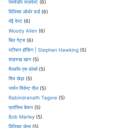
थियोडॉर रूज़वेल्ट
(6)
विलियम ऑर्थर वार्ड
(6)
मॅई वेस्ट
(6)
Woody Allen
(6)
बिल गेट्स
(6)
स्टीफन हॉकिंग | Stephen Hawking
(5)
शाहरुख़ ख़ान
(5)
मैल्कॉम एस फ़ोर्ब्स
(5)
शिव खेड़ा
(5)
नार्मन विंसेन्ट पील
(5)
Rabindranath Tagore
(5)
फ्रांसिस बेकन
(5)
Bob Marley
(5)
विलियम जेम्स
(5)