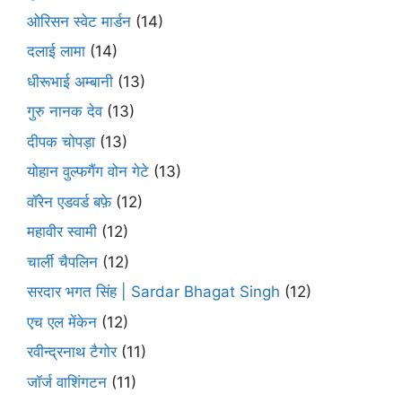
ओरिसन स्‍वेट मार्डन
(14)
दलाई लामा
(14)
धीरूभाई अम्बानी
(13)
गुरु नानक देव
(13)
दीपक चोपड़ा
(13)
योहान वुल्फगैंग वोन गेटे
(13)
वॉरेन एडवर्ड बफ़े
(12)
महावीर स्वामी
(12)
चार्ली चैपलिन
(12)
सरदार भगत सिंह | Sardar Bhagat Singh
(12)
एच एल मेंकेन
(12)
रवीन्द्रनाथ टैगोर
(11)
जॉर्ज वाशिंगटन
(11)