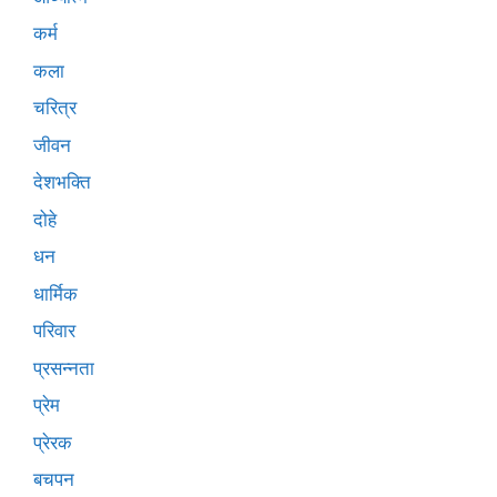
कर्म
कला
चरित्र
जीवन
देशभक्ति
दोहे
धन
धार्मिक
परिवार
प्रसन्नता
प्रेम
प्रेरक
बचपन