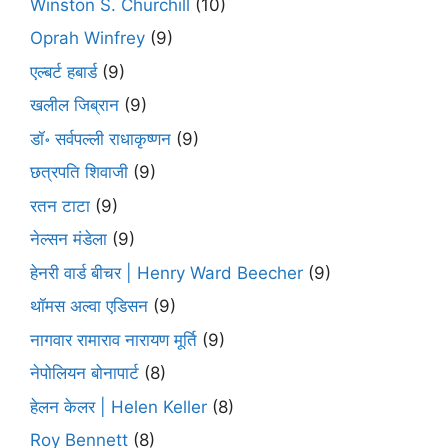
Winston S. Churchill
(10)
Oprah Winfrey
(9)
एल्बर्ट हबार्ड
(9)
खलील जिब्रान
(9)
डॉ॰ सर्वपल्ली राधाकृष्णन
(9)
छत्रपति शिवाजी
(9)
रतन टाटा
(9)
नेल्सन मंडेला
(9)
हेनरी वार्ड बीचर | Henry Ward Beecher
(9)
थॉमस अल्वा एडिसन
(9)
नागवार रामाराव नारायण मूर्ति
(9)
नेपोलियन बोनापार्ट
(8)
हेलन केलर | Helen Keller
(8)
Roy Bennett
(8)