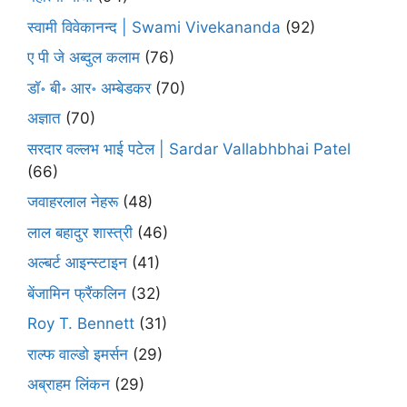
स्वामी विवेकानन्द | Swami Vivekananda
(92)
ए पी जे अब्दुल कलाम
(76)
डॉ॰ बी॰ आर॰ अम्बेडकर
(70)
अज्ञात
(70)
सरदार वल्लभ भाई पटेल | Sardar Vallabhbhai Patel
(66)
जवाहरलाल नेहरू
(48)
लाल बहादुर शास्त्री
(46)
अल्बर्ट आइन्स्टाइन
(41)
बेंजामिन फ्रैंकलिन
(32)
Roy T. Bennett
(31)
राल्फ वाल्डो इमर्सन
(29)
अब्राहम लिंकन
(29)