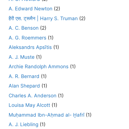
A. Edward Newton
(2)
हैरी एस. ट्रूमैन | Harry S. Truman
(2)
A. C. Benson
(2)
A. G. Roemmers
(1)
Aleksandrs Apsītis
(1)
A. J. Muste
(1)
Archie Randolph Ammons
(1)
A. R. Bernard
(1)
Alan Shepard
(1)
Charles A. Anderson
(1)
Louisa May Alcott
(1)
Muḥammad Ibn-Aḥmad al- Ḫafrī
(1)
A. J. Liebling
(1)