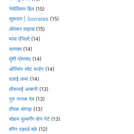
नेपोलियन हिल
(15)
सुकरात | Socrates
(15)
ऑस्कर वाइल्ड
(15)
माया एंजिलो
(14)
चाणक्य
(14)
मुंशी प्रेमचंद
(14)
ओरिसन स्‍वेट मार्डन
(14)
दलाई लामा
(14)
धीरूभाई अम्बानी
(13)
गुरु नानक देव
(13)
दीपक चोपड़ा
(13)
योहान वुल्फगैंग वोन गेटे
(13)
वॉरेन एडवर्ड बफ़े
(12)