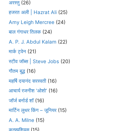
अरस्तु
(26)
हजरत अली | Hazrat Ali
(25)
Amy Leigh Mercree
(24)
बाल गंगाधर तिलक
(24)
A. P. J. Abdul Kalam
(22)
मार्क ट्वेन
(21)
स्टीव जॉब्स | Steve Jobs
(20)
गौतम बुद्ध
(16)
महर्षि दयानंद सरस्वती
(16)
आचार्य रजनीश 'ओशो'
(16)
जॉर्ज बर्नार्ड शॉ
(16)
मार्टिन लुथर किंग – जूनियर
(15)
A. A. Milne
(15)
कन्फ्युशियस
(15)